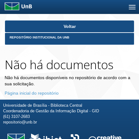
Skip
Voltar
navigation
REPOSITÓRIO INSTITUCIONAL DA UNB
Não há documentos
Não há documentos disponíveis no repositório de acordo com a
sua solicitação.
Página inicial do repositório
Universidade de Brasília - Biblioteca Central
Coordenadoria de Gestão da Informação Digital - GID
(61) 3107-2683
repositorio@unb.br