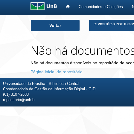
Comunidades e Coleções
Skip
REPOSITÓRIO INSTITUCIO
Voltar
navigation
Não há documento
Não há documentos disponíveis no repositório de acor
Página inicial do repositório
Universidade de Brasília - Biblioteca Central
Coordenadoria de Gestão da Informação Digital - GID
(61) 3107-2683
repositorio@unb.br