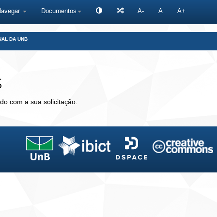
Navegar
Documentos
A-
A
A+
NAL DA UNB
s
do com a sua solicitação.