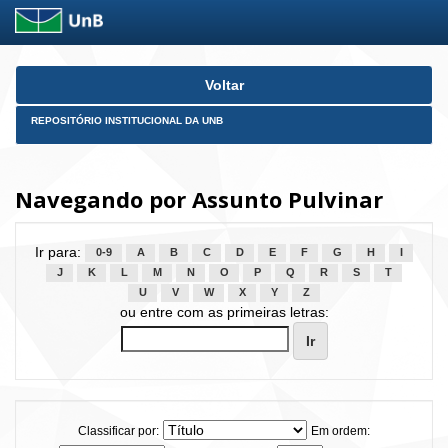
Skip
Voltar
navigation
REPOSITÓRIO INSTITUCIONAL DA UNB
Navegando por Assunto Pulvinar
Ir para:
0-9
A
B
C
D
E
F
G
H
I
J
K
L
M
N
O
P
Q
R
S
T
U
V
W
X
Y
Z
ou entre com as primeiras letras:
Classificar por:
Em ordem: