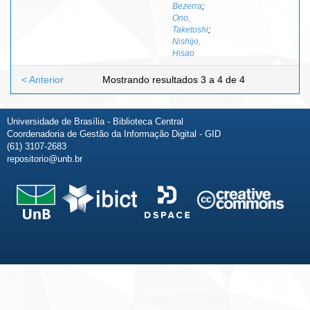
Bezerra
;
Ono,
Taketoshi
;
Nishijo,
Hisao
< Anterior
Mostrando resultados 3 a 4 de 4
Universidade de Brasília - Biblioteca Central
Coordenadoria de Gestão da Informação Digital - GID
(61) 3107-2683
repositorio@unb.br
Fale conosco