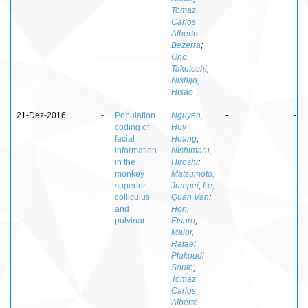
Tomaz,
Carlos
Alberto
Bezerra
;
Ono,
Taketoshi
;
Nishijo,
Hisao
21-Dez-2016
-
Population
Nguyen,
-
-
coding of
Huy
facial
Hoang
;
information
Nishimaru,
in the
Hiroshi
;
monkey
Matsumoto,
superior
Jumpei
;
Le,
colliculus
Quan Van
;
and
Hori,
pulvinar
Etsuro
;
Maior,
Rafael
Plakoudi
Souto
;
Tomaz,
Carlos
Alberto