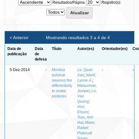
Resultados/Página
Registro(s):
< Anterior
Mostrando resultados 3 a 4 de 4
Data de
Data
Título
Autor(es)
Orientador(es)
Coo
publicação
de
defesa
5-Dez-2014
-
Monkey
Le, Quan
-
-
pulvinar
Van
;
Isbell,
neurons fire
Lynne A.
;
differentially
Matsumoto,
to snake
Jumpei
;
Le,
postures
Van
Quang
;
Hori,
Etsuro
;
Tran, Anh
Hai
;
Maior,
Rafael
Plakoudi
Souto
;