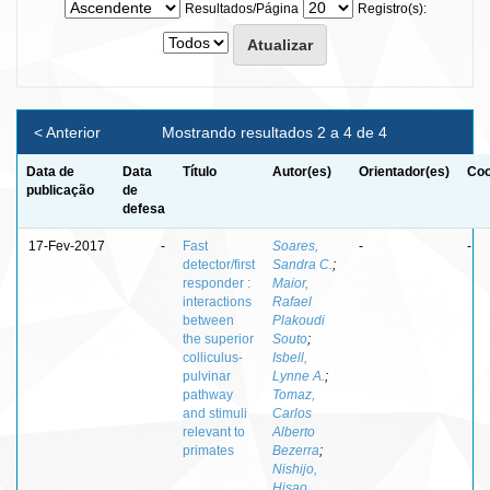
Resultados/Página
Registro(s):
< Anterior
Mostrando resultados 2 a 4 de 4
Data de
Data
Título
Autor(es)
Orientador(es)
Coo
publicação
de
defesa
17-Fev-2017
-
Fast
Soares,
-
-
detector/first
Sandra C.
;
responder :
Maior,
interactions
Rafael
between
Plakoudi
the superior
Souto
;
colliculus-
Isbell,
pulvinar
Lynne A.
;
pathway
Tomaz,
and stimuli
Carlos
relevant to
Alberto
primates
Bezerra
;
Nishijo,
Hisao