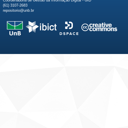
Coordenadoria de Gestão da Informação Digital - GID
(61) 3107-2683
repositorio@unb.br
Fale conosco
Sobre