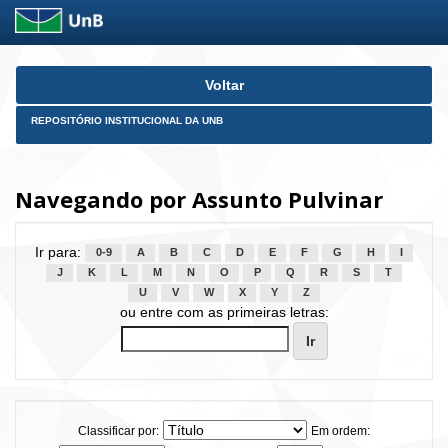
Skip
Voltar
navigation
REPOSITÓRIO INSTITUCIONAL DA UNB
Navegando por Assunto Pulvinar
Ir para:
0-9
A
B
C
D
E
F
G
H
I
J
K
L
M
N
O
P
Q
R
S
T
U
V
W
X
Y
Z
ou entre com as primeiras letras:
Classificar por:
Em ordem: