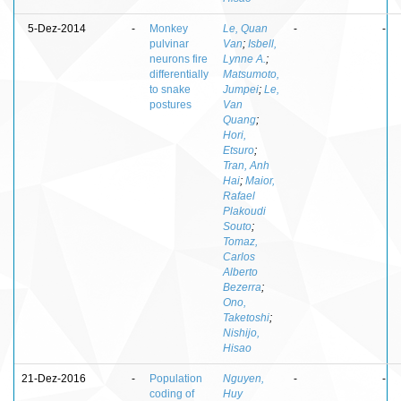
5-Dez-2014
-
Monkey
Le, Quan
-
-
pulvinar
Van
;
Isbell,
neurons fire
Lynne A.
;
differentially
Matsumoto,
to snake
Jumpei
;
Le,
postures
Van
Quang
;
Hori,
Etsuro
;
Tran, Anh
Hai
;
Maior,
Rafael
Plakoudi
Souto
;
Tomaz,
Carlos
Alberto
Bezerra
;
Ono,
Taketoshi
;
Nishijo,
Hisao
21-Dez-2016
-
Population
Nguyen,
-
-
coding of
Huy