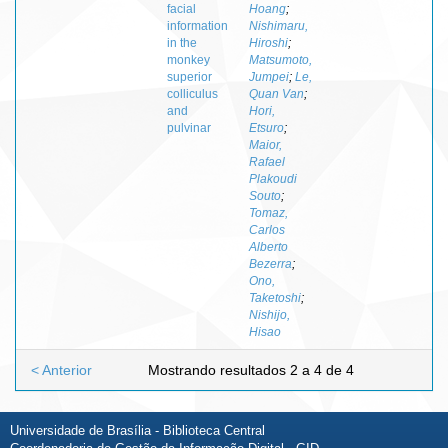
facial
Hoang
;
information
Nishimaru,
in the
Hiroshi
;
monkey
Matsumoto,
superior
Jumpei
;
Le,
colliculus
Quan Van
;
and
Hori,
pulvinar
Etsuro
;
Maior,
Rafael
Plakoudi
Souto
;
Tomaz,
Carlos
Alberto
Bezerra
;
Ono,
Taketoshi
;
Nishijo,
Hisao
< Anterior
Mostrando resultados 2 a 4 de 4
Universidade de Brasília - Biblioteca Central