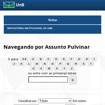
Skip
Voltar
navigation
REPOSITÓRIO INSTITUCIONAL DA UNB
Navegando por Assunto Pulvinar
Ir para:
0-9
A
B
C
D
E
F
G
H
I
J
K
L
M
N
O
P
Q
R
S
T
U
V
W
X
Y
Z
ou entre com as primeiras letras:
Classificar por:
Em ordem: