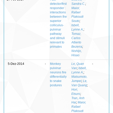
detector/first
Sandra C.
;
responder :
Maior,
interactions
Rafael
between the
Plakoudi
superior
Souto
;
colliculus-
Isbell,
pulvinar
Lynne A.
;
pathway
Tomaz,
and stimuli
Carlos
relevant to
Alberto
primates
Bezerra
;
Nishijo,
Hisao
5-Dez-2014
-
Monkey
Le, Quan
-
pulvinar
Van
;
Isbell,
neurons fire
Lynne A.
;
differentially
Matsumoto,
to snake
Jumpei
;
Le,
postures
Van Quang
;
Hori,
Etsuro
;
Tran, Anh
Hai
;
Maior,
Rafael
Plakoudi