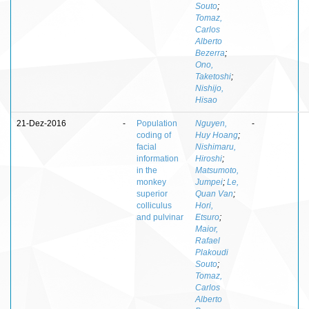
Souto
;
Tomaz,
Carlos
Alberto
Bezerra
;
Ono,
Taketoshi
;
Nishijo,
Hisao
21-Dez-2016
-
Population
Nguyen,
-
coding of
Huy Hoang
;
facial
Nishimaru,
information
Hiroshi
;
in the
Matsumoto,
monkey
Jumpei
;
Le,
superior
Quan Van
;
colliculus
Hori,
and pulvinar
Etsuro
;
Maior,
Rafael
Plakoudi
Souto
;
Tomaz,
Carlos
Alberto