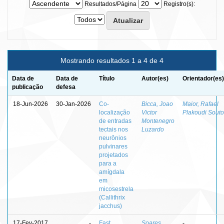
Resultados/Página
Registro(s):
Mostrando resultados 1 a 4 de 4
Data de
Data de
Título
Autor(es)
Orientador(es)
publicação
defesa
18-Jun-2026
30-Jan-2026
Co-
Bicca, Joao
Maior, Rafael
localização
Victor
Plakoudi Souto
de entradas
Montenegro
tectais nos
Luzardo
neurônios
pulvinares
projetados
para a
amígdala
em
micosestrela
(Callithrix
jacchus)
17-Fev-2017
-
Fast
Soares,
-