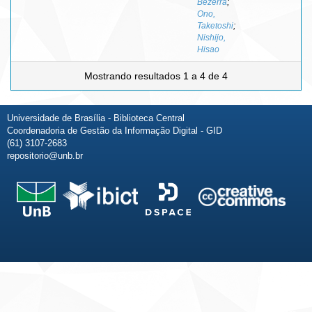
Bezerra
;
Ono,
Taketoshi
;
Nishijo,
Hisao
Mostrando resultados 1 a 4 de 4
Universidade de Brasília - Biblioteca Central
Coordenadoria de Gestão da Informação Digital - GID
(61) 3107-2683
repositorio@unb.br
Fale conosco