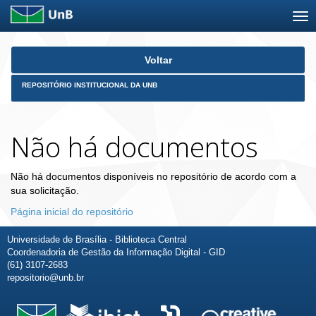
Skip
Voltar
navigation
REPOSITÓRIO INSTITUCIONAL DA UNB
Não há documentos
Não há documentos disponíveis no repositório de acordo com a
sua solicitação.
Página inicial do repositório
Universidade de Brasília - Biblioteca Central
Coordenadoria de Gestão da Informação Digital - GID
(61) 3107-2683
repositorio@unb.br