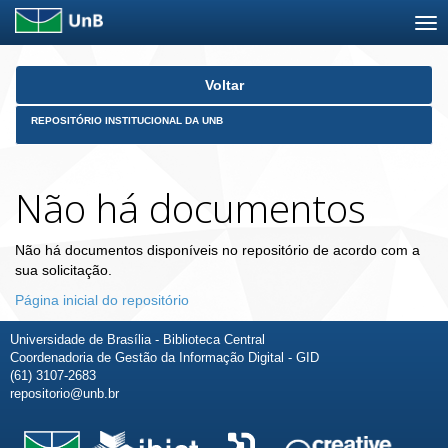
Skip
Voltar
navigation
REPOSITÓRIO INSTITUCIONAL DA UNB
Não há documentos
Não há documentos disponíveis no repositório de acordo com a
sua solicitação.
Página inicial do repositório
Universidade de Brasília - Biblioteca Central
Coordenadoria de Gestão da Informação Digital - GID
(61) 3107-2683
repositorio@unb.br