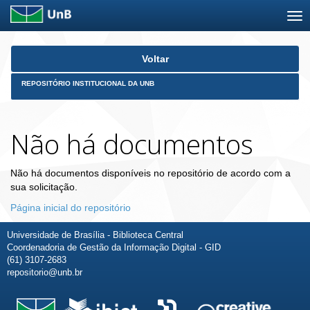
Skip
Voltar
navigation
REPOSITÓRIO INSTITUCIONAL DA UNB
Não há documentos
Não há documentos disponíveis no repositório de acordo com a
sua solicitação.
Página inicial do repositório
Universidade de Brasília - Biblioteca Central
Coordenadoria de Gestão da Informação Digital - GID
(61) 3107-2683
repositorio@unb.br