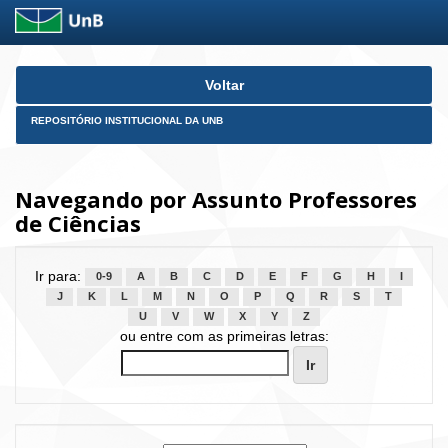
Skip
Voltar
navigation
REPOSITÓRIO INSTITUCIONAL DA UNB
Navegando por Assunto Professores
de Ciências
Ir para:
0-9
A
B
C
D
E
F
G
H
I
J
K
L
M
N
O
P
Q
R
S
T
U
V
W
X
Y
Z
ou entre com as primeiras letras: