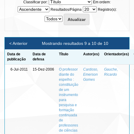
Classificar por:
Em ordem:
Resultados/Página
Registro(s):
< Anterior
Mostrando resultados 9 a 10 de 10
Data de
Data de
Título
Autor(es)
Orientador(es)
publicação
defesa
6-Jul-2011
15-Dez-2006
O professor
Cardoso,
Gauche,
diante do
Emerson
Ricardo
espelho :
Gomes
constituição
de um
instrumento
para
pesquisa e
formação
continuada
de
professores
de ciências