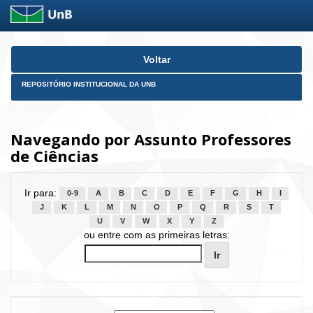
Skip
Voltar
navigation
REPOSITÓRIO INSTITUCIONAL DA UNB
Navegando por Assunto Professores
de Ciências
Ir para:
0-9
A
B
C
D
E
F
G
H
I
J
K
L
M
N
O
P
Q
R
S
T
U
V
W
X
Y
Z
ou entre com as primeiras letras: