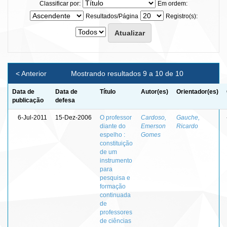
Classificar por:
Em ordem:
Resultados/Página
Registro(s):
< Anterior
Mostrando resultados 9 a 10 de 10
Data de
Data de
Título
Autor(es)
Orientador(es)
publicação
defesa
6-Jul-2011
15-Dez-2006
O professor
Cardoso,
Gauche,
diante do
Emerson
Ricardo
espelho :
Gomes
constituição
de um
instrumento
para
pesquisa e
formação
continuada
de
professores
de ciências