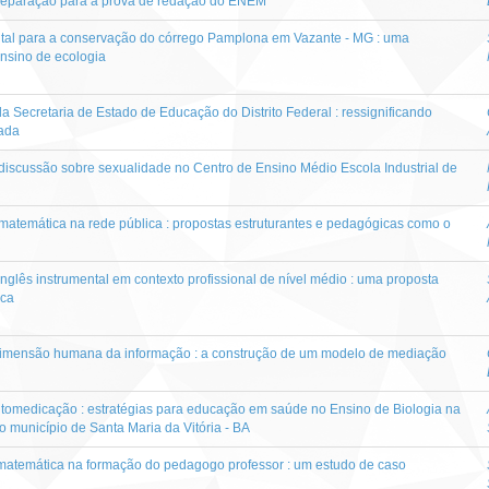
reparação para a prova de redação do ENEM
tal para a conservação do córrego Pamplona em Vazante - MG : uma
nsino de ecologia
da Secretaria de Estado de Educação do Distrito Federal : ressignificando
uada
iscussão sobre sexualidade no Centro de Ensino Médio Escola Industrial de
atemática na rede pública : propostas estruturantes e pedagógicas como o
nglês instrumental em contexto profissional de nível médio : uma proposta
ica
 dimensão humana da informação : a construção de um modelo de mediação
utomedicação : estratégias para educação em saúde no Ensino de Biologia na
 município de Santa Maria da Vitória - BA
atemática na formação do pedagogo professor : um estudo de caso