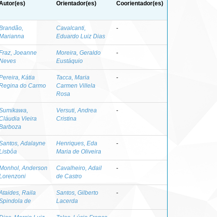
Autor(es)
Orientador(es)
Coorientador(es)
Brandão,
Cavalcanti,
-
Marianna
Eduardo Luiz Dias
Fraz, Joeanne
Moreira, Geraldo
-
Neves
Eustáquio
Pereira, Kátia
Tacca, Maria
-
Regina do Carmo
Carmen Villela
Rosa
Sumikawa,
Versuti, Andrea
-
Cláudia Vieira
Cristina
Barboza
Santos, Adalayne
Henriques, Eda
-
Lisbôa
Maria de Oliveira
Monhol, Anderson
Cavalheiro, Adail
-
Lorenzoni
de Castro
Ataides, Raila
Santos, Gilberto
-
Spindola de
Lacerda