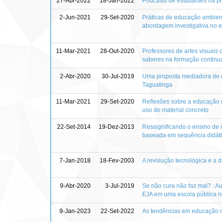
27-Abr-2022
18-Jan-2022
Podcasts de estudantes na p
2-Jun-2021
29-Set-2020
Práticas de educação ambien
abordagem investigativa no e
11-Mar-2021
28-Out-2020
Professores de artes visuais 
saberes na formação contin
2-Abr-2020
30-Jul-2019
Uma proposta mediadora de d
Taguatinga
11-Mar-2021
29-Set-2020
Reflexões sobre a educação m
uso do material concreto
22-Set-2014
19-Dez-2013
Ressignificando o ensino de i
baseada em sequência didát
7-Jan-2018
18-Fev-2003
A revolução tecnológica e a
9-Abr-2020
3-Jul-2019
Se não cura não faz mal? : A
EJA em uma escola pública no
9-Jan-2023
22-Set-2022
As tendências em educação m