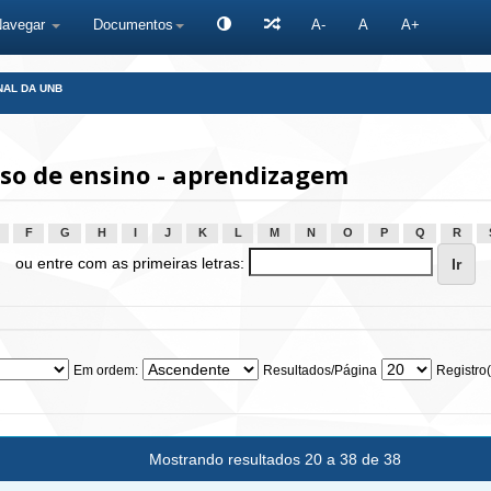
Navegar
Documentos
A-
A
A+
NAL DA UNB
so de ensino - aprendizagem
F
G
H
I
J
K
L
M
N
O
P
Q
R
ou entre com as primeiras letras:
Em ordem:
Resultados/Página
Registro(
Mostrando resultados 20 a 38 de 38