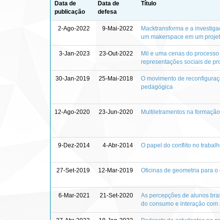
Data de
Data de
Título
publicação
defesa
2-Ago-2022
9-Mai-2022
Macktransforma e a investiga
um makerspace em um projeto 
3-Jan-2023
23-Out-2022
Mil e uma cenas do processo
representações sociais de pr
30-Jan-2019
25-Mai-2018
O movimento de reconfiguraç
pedagógica
12-Ago-2020
23-Jun-2020
Multiletramentos na formação
9-Dez-2014
4-Abr-2014
O papel do conflito no trabal
27-Set-2019
12-Mar-2019
Oficinas de geometria para o
6-Mar-2021
21-Set-2020
As percepções de alunos bras
do consumo e interação com 