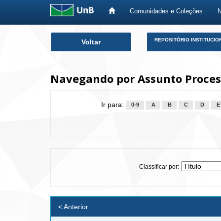
Comunidades e Coleções
Skip
REPOSITÓRIO INSTITUCIO
Voltar
navigation
Navegando por Assunto Proces
Ir para:
0-9
A
B
C
D
E
Classificar por:
< Anterior