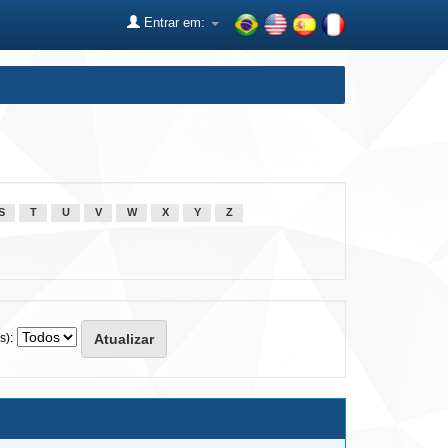
Entrar em:
S
T
U
V
W
X
Y
Z
s):