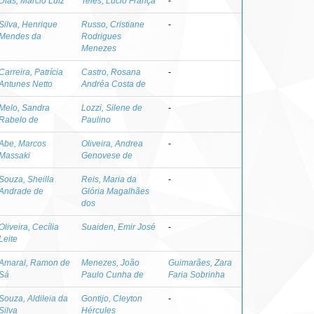
Dias, Marcio Luiz
Teles, Lúcio França
-
Silva, Henrique
Russo, Cristiane
-
Mendes da
Rodrigues
Menezes
Carreira, Patrícia
Castro, Rosana
-
Antunes Netto
Andréa Costa de
Melo, Sandra
Lozzi, Silene de
-
Rabelo de
Paulino
Abe, Marcos
Oliveira, Andrea
-
Massaki
Genovese de
Souza, Sheilla
Reis, Maria da
-
Andrade de
Glória Magalhães
dos
Oliveira, Cecília
Suaiden, Emir José
-
Leite
Amaral, Ramon de
Menezes, João
Guimarães, Zara
Sá
Paulo Cunha de
Faria Sobrinha
Souza, Aldileia da
Gontijo, Cleyton
-
Silva
Hércules