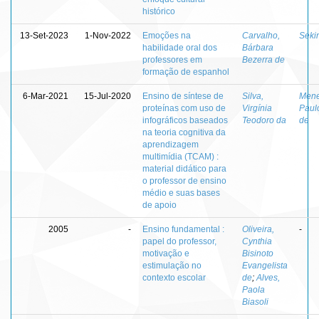
histórico
13-Set-2023
1-Nov-2022
Emoções na
Carvalho,
Seki
habilidade oral dos
Bárbara
professores em
Bezerra de
formação de espanhol
6-Mar-2021
15-Jul-2020
Ensino de síntese de
Silva,
Mene
proteínas com uso de
Virgínia
Paul
infográficos baseados
Teodoro da
de
na teoria cognitiva da
aprendizagem
multimídia (TCAM) :
material didático para
o professor de ensino
médio e suas bases
de apoio
2005
-
Ensino fundamental :
Oliveira,
-
papel do professor,
Cynthia
motivação e
Bisinoto
estimulação no
Evangelista
contexto escolar
de
;
Alves,
Paola
Biasoli