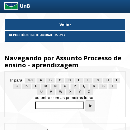
Skip
Voltar
navigation
REPOSITÓRIO INSTITUCIONAL DA UNB
Navegando por Assunto Processo de
ensino - aprendizagem
Ir para:
0-9
A
B
C
D
E
F
G
H
I
J
K
L
M
N
O
P
Q
R
S
T
U
V
W
X
Y
Z
ou entre com as primeiras letras: