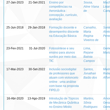
27-Jan-2023
21-Set-2021
Ensino por
Sousa,
Mach
competências na
Aline Viana
Lilia
Aeronáutica :
de
Cam
concepção, currículo,
avaliação
25-Jun-2018
29-Jan-2018
Formação docente e
Carvalho,
Sant
desempenho discente
Maria
Alek
na Educação Básica
Regina
Pere
Viveiros de
23-Fev-2021
31-Jul-2020
Fotossíntese e seu
Lima,
Gome
ensino para alunos
Rejane
Mari
surdos por meio das
Batista
TIC
Campos
17-Mai-2023
30-Set-2022
Inclusão sociodigital
Santos,
Mari
de professores que
Jonathan
Robe
atuam com violoncelo
Baião dos
Affo
online : uma análise
com base na proposta
FIPELD
16-Abr-2020
13-Ago-2019
Introdução de Tópicos
Martins,
Amor
de Mecânica Quântica
Sônia
Gera
no Ensino Médio
Rodrigues
Gome