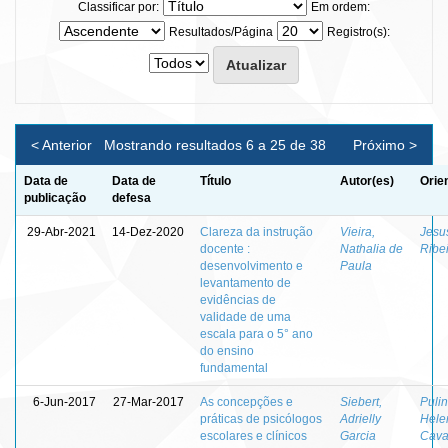
Classificar por:
Em ordem:
Resultados/Página
Registro(s):
< Anterior
Mostrando resultados 6 a 25 de 38
Próximo >
Data de
Data de
Título
Autor(es)
Orie
publicação
defesa
29-Abr-2021
14-Dez-2020
Clareza da instrução
Vieira,
Jesus
docente :
Nathalia de
Ribe
desenvolvimento e
Paula
levantamento de
evidências de
validade de uma
escala para o 5° ano
do ensino
fundamental
6-Jun-2017
27-Mar-2017
As concepções e
Siebert,
Pulin
práticas de psicólogos
Adrielly
Hele
escolares e clínicos
Garcia
Cava