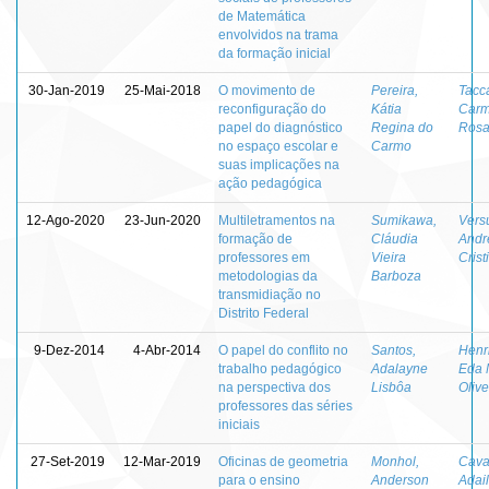
de Matemática
envolvidos na trama
da formação inicial
30-Jan-2019
25-Mai-2018
O movimento de
Pereira,
Tacc
reconfiguração do
Kátia
Carm
papel do diagnóstico
Regina do
Ros
no espaço escolar e
Carmo
suas implicações na
ação pedagógica
12-Ago-2020
23-Jun-2020
Multiletramentos na
Sumikawa,
Versu
formação de
Cláudia
Andr
professores em
Vieira
Crist
metodologias da
Barboza
transmidiação no
Distrito Federal
9-Dez-2014
4-Abr-2014
O papel do conflito no
Santos,
Henr
trabalho pedagógico
Adalayne
Eda 
na perspectiva dos
Lisbôa
Olive
professores das séries
iniciais
27-Set-2019
12-Mar-2019
Oficinas de geometria
Monhol,
Cava
para o ensino
Anderson
Adai