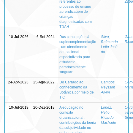
referentes ao
Zabo
processo de ensino
aprendizagem de
crianças
diagnosticadas com
TDAH
10-Jul-2026
6-Set-2024
Das concepções à
Silva,
Gauc
suplecomplementação
Raimunda
Rica
: um atendimento
Leila José
educacional
da
especializado para
estudante
paradoxalmente
singular
24-Abr-2023
25-Ago-2022
Do Cerrado ao
Campos,
Gome
conhecimento da
Neysson
Mari
Botânica por meio de
Alvim
TIC
10-Jul-2019
20-Dez-2018
A educação no
Lopez,
Cerq
contexto
Helio
Teres
organizacional :
Ricardo
Siqu
contribuições da teoria
Machado
da subjetividade no
enfoque cultural-