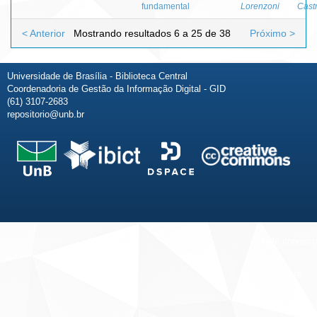
fundamental
Lorenzoni
Cast
< Anterior
Mostrando resultados 6 a 25 de 38
Próximo >
Universidade de Brasília - Biblioteca Central
Coordenadoria de Gestão da Informação Digital - GID
(61) 3107-2683
repositorio@unb.br
Fale conosco
Sobre