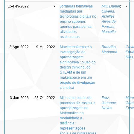
15-Fev-2022
-
Jornadas formativas
Mill, Daniel
;
-
mediadas por
Oliveira,
tecnologias digitais no
Achilles
ensino superior:
Alves de
;
aportes para pensar
Ferreira,
atividades
Marcello
assíncronas
2-Ago-2022
9-Mai-2022
Macktransforma e a
Brandão,
Caval
investigação da
Marianna
Edua
aprendizagem
Dias
significativa : o uso do
design thinking, do
STEAM e de um
makerspace em um
projeto de divulgação
científica
3-Jan-2023
23-Out-2022
Mil e uma cenas do
Fraz,
More
processo de ensino e
Joeanne
Gera
aprendizagem da
Neves
Eust
Matemática na
modalidade a
distância :
representações
sociais de professores