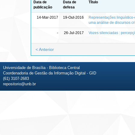
Data de
Data de
Título
publicação
defesa
14-Mar-2017
19-Out-2016
Representações linguístico-
uma análise de discursos crí
-
26-Jul-2017
Vozes silenciadas : percepç
< Anterior
Universidade de Brasília - Biblioteca Central
Coordenadoria de Gestão da Informação Digital - GID
(61) 3107-2683
repositorio@unb.br