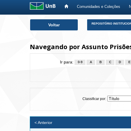
Comunidades e Coleções
Skip
REPOSITÓRIO INSTITUCIO
Voltar
navigation
Navegando por Assunto Prisõe
Ir para:
0-9
A
B
C
D
E
Classificar por:
< Anterior