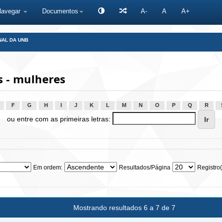
Navegar
Documentos
A-
A
A+
NAL DA UNB
s - mulheres
F
G
H
I
J
K
L
M
N
O
P
Q
R
ou entre com as primeiras letras:
Em ordem:
Resultados/Página
Registro(
Mostrando resultados 6 a 7 de 7