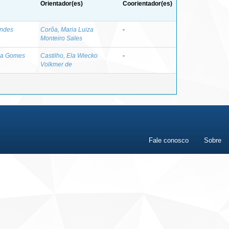
Orientador(es)
Coorientador(es)
endes
Corôa, Maria Luiza
-
Monteiro Sales
lia Gomes
Castilho, Ela Wiecko
-
Volkmer de
Fale conosco
Sobre