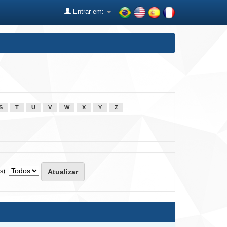
Entrar em:
S
T
U
V
W
X
Y
Z
s):