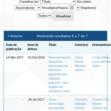
Classificar por:
Em ordem:
Resultados/Página
Registro(s):
< Anterior
Mostrando resultados 6 a 7 de 7
Data de
Data de
Título
Autor(es)
Orientador(e
publicação
defesa
14-Mar-2017
19-Out-2016
Representações
Viana,
Corôa, Maria
linguístico-
Karina
Luiza Monteir
discursivas de
Mendes
Sales
mulheres
Nunes
gestantes em
situação
prisional : uma
análise de
discursos crítica
-
26-Jul-2017
Vozes
Carvalho,
Castilho, Ela
silenciadas :
Nathália
Wiecko
percepções
Gomes
Volkmer de