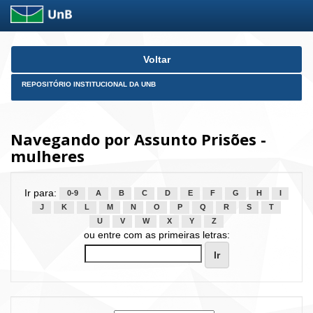
Skip
Voltar
navigation
REPOSITÓRIO INSTITUCIONAL DA UNB
Navegando por Assunto Prisões -
mulheres
Ir para:
0-9
A
B
C
D
E
F
G
H
I
J
K
L
M
N
O
P
Q
R
S
T
U
V
W
X
Y
Z
ou entre com as primeiras letras: