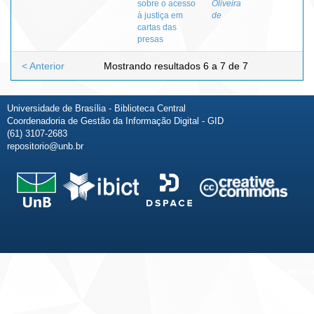
sobre o acesso
Oliveira
à justiça em
de
cartas das
presas
< Anterior
Mostrando resultados 6 a 7 de 7
Universidade de Brasília - Biblioteca Central
Coordenadoria de Gestão da Informação Digital - GID
(61) 3107-2683
repositorio@unb.br
Fale conosco
Sobre