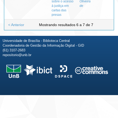
sobre o acesso
Oliveira
à justiça em
de
cartas das
presas
< Anterior
Mostrando resultados 6 a 7 de 7
Universidade de Brasília - Biblioteca Central
Coordenadoria de Gestão da Informação Digital - GID
(61) 3107-2683
repositorio@unb.br
Fale conosco
Sobre