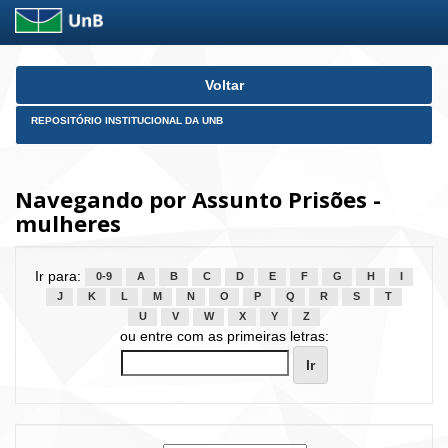
Skip
Voltar
navigation
REPOSITÓRIO INSTITUCIONAL DA UNB
Navegando por Assunto Prisões -
mulheres
Ir para:
0-9
A
B
C
D
E
F
G
H
I
J
K
L
M
N
O
P
Q
R
S
T
U
V
W
X
Y
Z
ou entre com as primeiras letras: