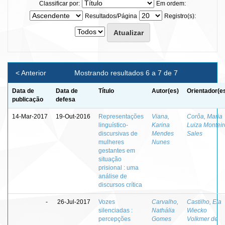
Classificar por:
Em ordem:
Resultados/Página
Registro(s):
< Anterior
Mostrando resultados 6 a 7 de 7
Data de
Data de
Título
Autor(es)
Orientador(e
publicação
defesa
14-Mar-2017
19-Out-2016
Representações
Viana,
Corôa, Maria
linguístico-
Karina
Luiza Monteir
discursivas de
Mendes
Sales
mulheres
Nunes
gestantes em
situação
prisional : uma
análise de
discursos crítica
-
26-Jul-2017
Vozes
Carvalho,
Castilho, Ela
silenciadas :
Nathália
Wiecko
percepções
Gomes
Volkmer de