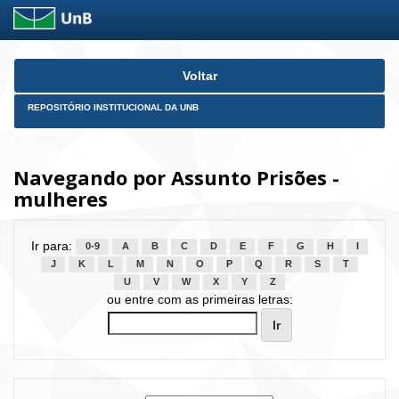
Skip
Voltar
navigation
REPOSITÓRIO INSTITUCIONAL DA UNB
Navegando por Assunto Prisões -
mulheres
Ir para:
0-9
A
B
C
D
E
F
G
H
I
J
K
L
M
N
O
P
Q
R
S
T
U
V
W
X
Y
Z
ou entre com as primeiras letras: