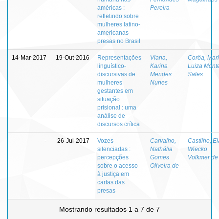
américas :
Pereira
refletindo sobre
mulheres latino-
americanas
presas no Brasil
14-Mar-2017
19-Out-2016
Representações
Viana,
Corôa, Mar
linguístico-
Karina
Luiza Monte
discursivas de
Mendes
Sales
mulheres
Nunes
gestantes em
situação
prisional : uma
análise de
discursos crítica
-
26-Jul-2017
Vozes
Carvalho,
Castilho, El
silenciadas :
Nathália
Wiecko
percepções
Gomes
Volkmer de
sobre o acesso
Oliveira de
à justiça em
cartas das
presas
Mostrando resultados 1 a 7 de 7