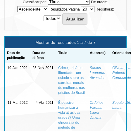
Classificar por:
Em ordem:
Resultados/Página
Registro(s):
Mostrando resultados 1 a 7 de 7
Data de
Data de
Título
Autor(es)
Orientador
publicação
defesa
19-Jan-2021
25-Nov-2021
Crime, prisão e
Santos,
Oliveira, Lu
liberdade : um
Leonardo
Roberto
estudo sobre as
Alves dos
Cardoso de
carreiras morais
de mulheres nas
prisões do Brasil
11-Mai-2012
4-Abr-2011
É possível
Ordóñez
Segato, Rit
humanizar a
Vargas,
Laura
vida atrás das
Laura
grades? Uma
Jimena
etnografia do
método de