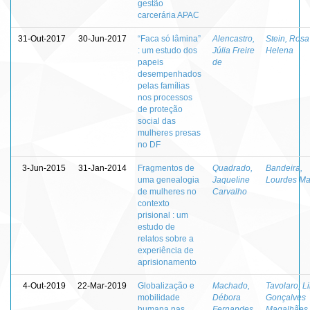
gestão
carcerária APAC
31-Out-2017
30-Jun-2017
“Faca só lâmina”
Alencastro,
Stein, Rosa
: um estudo dos
Júlia Freire
Helena
papeis
de
desempenhados
pelas famílias
nos processos
de proteção
social das
mulheres presas
no DF
3-Jun-2015
31-Jan-2014
Fragmentos de
Quadrado,
Bandeira,
uma genealogia
Jaqueline
Lourdes Ma
de mulheres no
Carvalho
contexto
prisional : um
estudo de
relatos sobre a
experiência de
aprisionamento
4-Out-2019
22-Mar-2019
Globalização e
Machado,
Tavolaro, Li
mobilidade
Débora
Gonçalves
humana nas
Fernandes
Magalhães