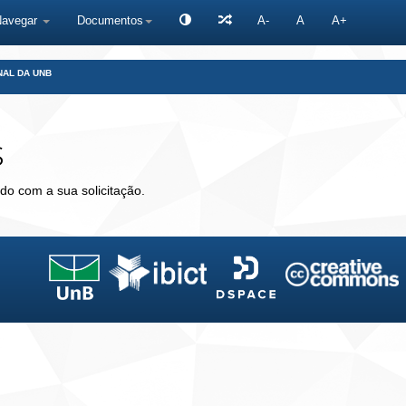
Navegar
Documentos
A-
A
A+
NAL DA UNB
s
do com a sua solicitação.