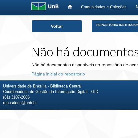
Comunidades e Coleções
Skip
REPOSITÓRIO INSTITUCIO
Voltar
navigation
Não há documento
Não há documentos disponíveis no repositório de acor
Página inicial do repositório
Universidade de Brasília - Biblioteca Central
Coordenadoria de Gestão da Informação Digital - GID
(61) 3107-2683
repositorio@unb.br