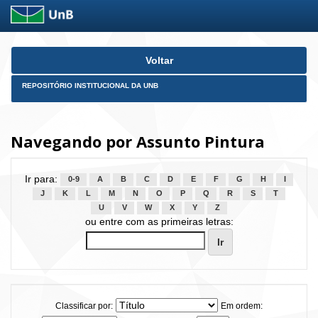
Skip
Voltar
navigation
REPOSITÓRIO INSTITUCIONAL DA UNB
Navegando por Assunto Pintura
Ir para:
0-9
A
B
C
D
E
F
G
H
I
J
K
L
M
N
O
P
Q
R
S
T
U
V
W
X
Y
Z
ou entre com as primeiras letras:
Classificar por:
Em ordem: