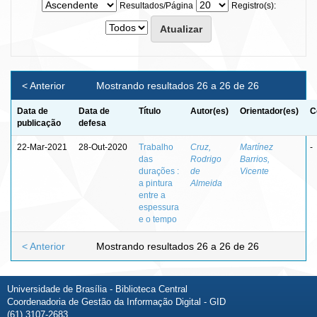
Resultados/Página
Registro(s):
< Anterior
Mostrando resultados 26 a 26 de 26
Data de
Data de
Título
Autor(es)
Orientador(es)
C
publicação
defesa
22-Mar-2021
28-Out-2020
Trabalho
Cruz,
Martínez
-
das
Rodrigo
Barrios,
durações :
de
Vicente
a pintura
Almeida
entre a
espessura
e o tempo
< Anterior
Mostrando resultados 26 a 26 de 26
Universidade de Brasília - Biblioteca Central
Coordenadoria de Gestão da Informação Digital - GID
(61) 3107-2683