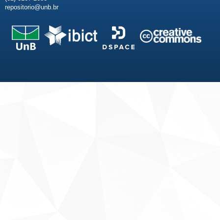
repositorio@unb.br
Fale conosco
Sobre