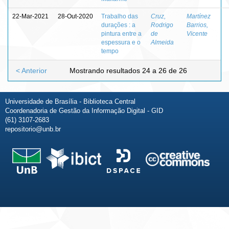
22-Mar-2021
28-Out-2020
Trabalho das
Cruz,
Martínez
durações : a
Rodrigo
Barrios,
pintura entre a
de
Vicente
espessura e o
Almeida
tempo
< Anterior
Mostrando resultados 24 a 26 de 26
Universidade de Brasília - Biblioteca Central
Coordenadoria de Gestão da Informação Digital - GID
(61) 3107-2683
repositorio@unb.br
Fale conosco