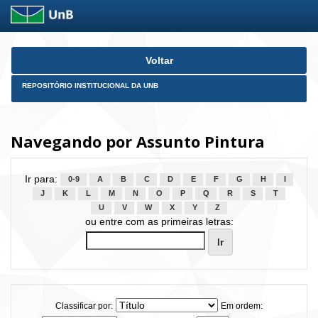
Skip
Voltar
navigation
REPOSITÓRIO INSTITUCIONAL DA UNB
Navegando por Assunto Pintura
Ir para:
0-9
A
B
C
D
E
F
G
H
I
J
K
L
M
N
O
P
Q
R
S
T
U
V
W
X
Y
Z
ou entre com as primeiras letras:
Classificar por:
Em ordem: