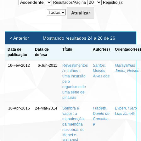
Resultados/Página
Registro(s):
< Anterior
Mostrando resultados 24 a 26 de 26
Data de
Data de
Título
Autor(es)
Orientador(es)
publicação
defesa
16-Fev-2012
6-Jun-2011
Revestimentos
Santos,
Maravalhas
/ retalhos :
Moisés
Júnior, Nelson
uma incursão
Alves dos
pelo
organismo de
uma série de
pinturas
10-Abr-2015
24-Mar-2014
Sombra e
Frabetti,
Eyben, Piero
vapor : a
Danilo de
Luis Zanetti
manutenção
Carvalho
da memória
e
nas obras de
Manet e
Mallarmé