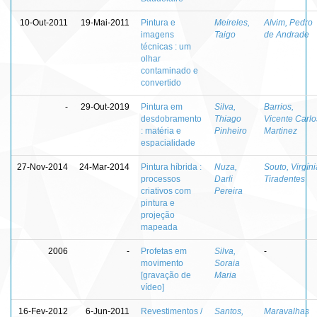
10-Out-2011
19-Mai-2011
Pintura e
Meireles,
Alvim, Pedro
imagens
Taigo
de Andrade
técnicas : um
olhar
contaminado e
convertido
-
29-Out-2019
Pintura em
Silva,
Barrios,
desdobramento
Thiago
Vicente Carlo
: matéria e
Pinheiro
Martinez
espacialidade
27-Nov-2014
24-Mar-2014
Pintura híbrida :
Nuza,
Souto, Virgíni
processos
Darli
Tiradentes
criativos com
Pereira
pintura e
projeção
mapeada
2006
-
Profetas em
Silva,
-
movimento
Soraia
[gravação de
Maria
vídeo]
16-Fev-2012
6-Jun-2011
Revestimentos /
Santos,
Maravalhas