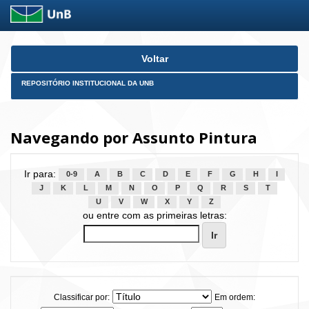
Skip
Voltar
navigation
REPOSITÓRIO INSTITUCIONAL DA UNB
Navegando por Assunto Pintura
Ir para:
0-9
A
B
C
D
E
F
G
H
I
J
K
L
M
N
O
P
Q
R
S
T
U
V
W
X
Y
Z
ou entre com as primeiras letras:
Classificar por:
Em ordem: