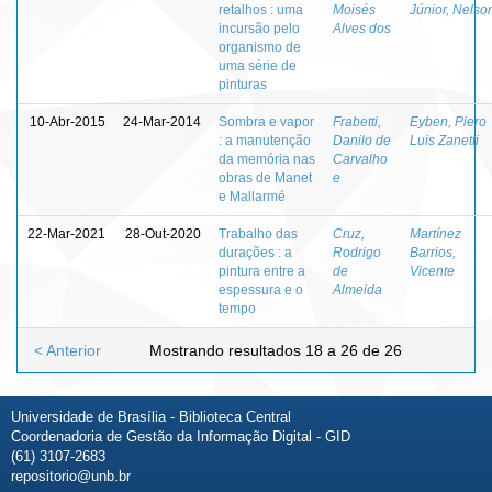
retalhos : uma
Moisés
Júnior, Nelso
incursão pelo
Alves dos
organismo de
uma série de
pinturas
10-Abr-2015
24-Mar-2014
Sombra e vapor
Frabetti,
Eyben, Piero
: a manutenção
Danilo de
Luis Zanetti
da memória nas
Carvalho
obras de Manet
e
e Mallarmé
22-Mar-2021
28-Out-2020
Trabalho das
Cruz,
Martínez
durações : a
Rodrigo
Barrios,
pintura entre a
de
Vicente
espessura e o
Almeida
tempo
< Anterior
Mostrando resultados 18 a 26 de 26
Universidade de Brasília - Biblioteca Central
Coordenadoria de Gestão da Informação Digital - GID
(61) 3107-2683
repositorio@unb.br