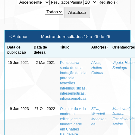
Resultados/Página
Registro(s):
< Anterior
Mostrando resultados 18 a 26 de 26
Data de
Data de
Título
Autor(es)
Orientador(e
publicação
defesa
15-Jun-2021
2-Mar-2021
Perspectiva
Alves,
Vigata, Hele
surda de uma
Hellen
Santiago
tradução de tela
Caldas
para tela :
reflexões
interlinguísticas,
intersemióticas,
intrassemióticas
9-Jan-2023
27-Out-2022
O pintor da vida
Silva,
Mantovani,
moderna :
Wendell
Juliana
crítica, arte e
Menezes
Estanislau de
modernidade
da
Ataíde
em Charles
Baudelaire