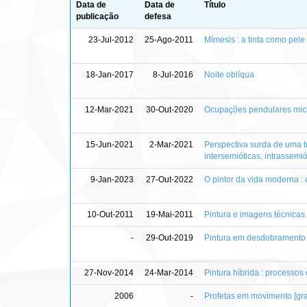
Data de
Data de
Título
publicação
defesa
23-Jul-2012
25-Ago-2011
Mímesis : a tinta como pele 
18-Jan-2017
8-Jul-2016
Noite oblíqua
12-Mar-2021
30-Out-2020
Ocupações pendulares micr
15-Jun-2021
2-Mar-2021
Perspectiva surda de uma tra
intersemióticas, intrassemió
9-Jan-2023
27-Out-2022
O pintor da vida moderna : 
10-Out-2011
19-Mai-2011
Pintura e imagens técnicas
-
29-Out-2019
Pintura em desdobramento :
27-Nov-2014
24-Mar-2014
Pintura híbrida : processos
2006
-
Profetas em movimento [gr