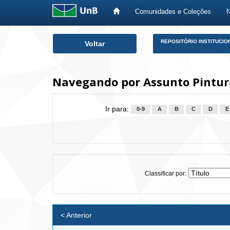
Comunidades e Coleções
Skip
REPOSITÓRIO INSTITUCIO
Voltar
navigation
Navegando por Assunto Pintur
Ir para:
0-9
A
B
C
D
E
Classificar por:
< Anterior