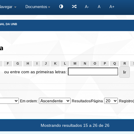
Navegar
Documentos
A-
A
A+
NAL DA UNB
a
F
G
H
I
J
K
L
M
N
O
P
Q
R
ou entre com as primeiras letras:
Em ordem:
Resultados/Página
Registro(
Mostrando resultados 15 a 26 de 26