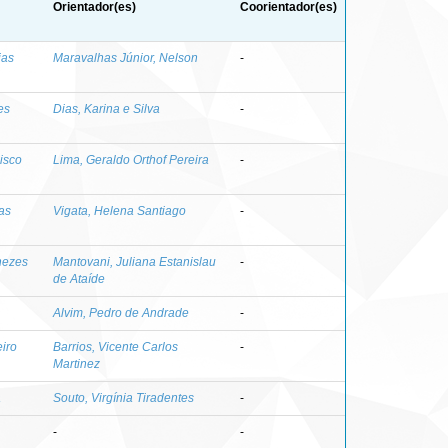
Orientador(es)
Coorientador(es)
ias
Maravalhas Júnior, Nelson
-
es
Dias, Karina e Silva
-
cisco
Lima, Geraldo Orthof Pereira
-
as
Vigata, Helena Santiago
-
nezes
Mantovani, Juliana Estanislau
-
de Ataíde
Alvim, Pedro de Andrade
-
eiro
Barrios, Vicente Carlos
-
Martinez
a
Souto, Virgínia Tiradentes
-
-
-