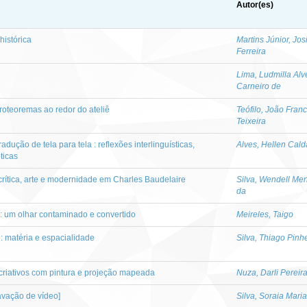
Autor(es)
histórica
Martins Júnior, Jos
Ferreira
Lima, Ludmilla Alv
Carneiro de
oteoremas ao redor do ateliê
Teófilo, João Fran
Teixeira
dução de tela para tela : reflexões interlinguísticas,
Alves, Hellen Cald
ticas
crítica, arte e modernidade em Charles Baudelaire
Silva, Wendell Me
da
 : um olhar contaminado e convertido
Meireles, Taigo
 matéria e espacialidade
Silva, Thiago Pinh
 criativos com pintura e projeção mapeada
Nuza, Darli Pereir
avação de vídeo]
Silva, Soraia Maria