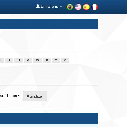
Entrar em:
S
T
U
V
W
X
Y
Z
s):