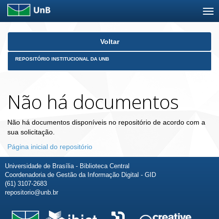
Skip
Voltar
navigation
REPOSITÓRIO INSTITUCIONAL DA UNB
Não há documentos
Não há documentos disponíveis no repositório de acordo com a
sua solicitação.
Página inicial do repositório
Universidade de Brasília - Biblioteca Central
Coordenadoria de Gestão da Informação Digital - GID
(61) 3107-2683
repositorio@unb.br