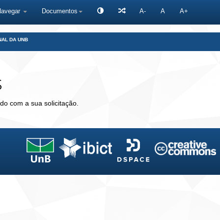
Navegar
Documentos
A-
A
A+
NAL DA UNB
s
do com a sua solicitação.