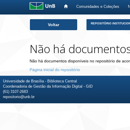
Comunidades e Coleções
Skip
REPOSITÓRIO INSTITUCIO
Voltar
navigation
Não há documento
Não há documentos disponíveis no repositório de acor
Página inicial do repositório
Universidade de Brasília - Biblioteca Central
Coordenadoria de Gestão da Informação Digital - GID
(61) 3107-2683
repositorio@unb.br