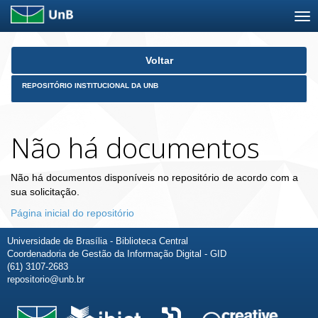
Skip
Voltar
navigation
REPOSITÓRIO INSTITUCIONAL DA UNB
Não há documentos
Não há documentos disponíveis no repositório de acordo com a
sua solicitação.
Página inicial do repositório
Universidade de Brasília - Biblioteca Central
Coordenadoria de Gestão da Informação Digital - GID
(61) 3107-2683
repositorio@unb.br