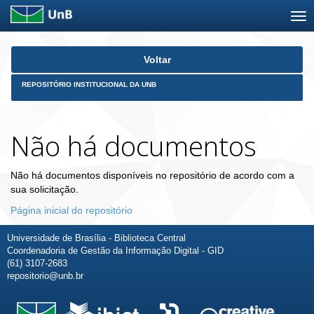
Skip
Voltar
navigation
REPOSITÓRIO INSTITUCIONAL DA UNB
Não há documentos
Não há documentos disponíveis no repositório de acordo com a
sua solicitação.
Página inicial do repositório
Universidade de Brasília - Biblioteca Central
Coordenadoria de Gestão da Informação Digital - GID
(61) 3107-2683
repositorio@unb.br