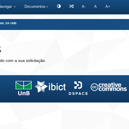
Navegar
Documentos
A-
A
A+
NAL DA UNB
s
do com a sua solicitação.