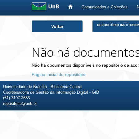
Comunidades e Coleções
Skip
REPOSITÓRIO INSTITUCIO
Voltar
navigation
Não há documento
Não há documentos disponíveis no repositório de acor
Página inicial do repositório
Universidade de Brasília - Biblioteca Central
Coordenadoria de Gestão da Informação Digital - GID
(61) 3107-2683
repositorio@unb.br