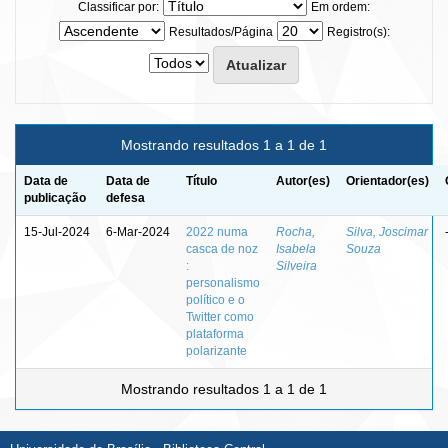
Classificar por:
Em ordem:
Resultados/Página
Registro(s):
Mostrando resultados 1 a 1 de 1
Data de
Data de
Título
Autor(es)
Orientador(es)
publicação
defesa
15-Jul-2024
6-Mar-2024
2022 numa
Rocha,
Silva, Joscimar
casca de noz
Isabela
Souza
:
Silveira
personalismo
político e o
Twitter como
plataforma
polarizante
Mostrando resultados 1 a 1 de 1