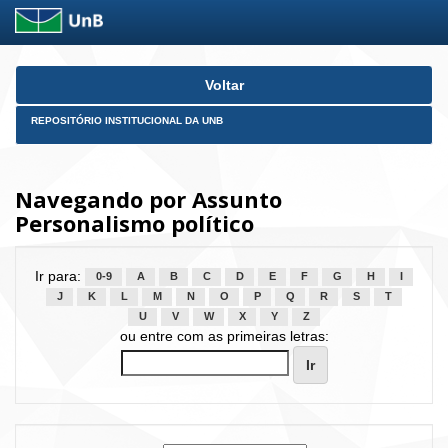
Skip
Voltar
navigation
REPOSITÓRIO INSTITUCIONAL DA UNB
Navegando por Assunto
Personalismo político
Ir para:
0-9
A
B
C
D
E
F
G
H
I
J
K
L
M
N
O
P
Q
R
S
T
U
V
W
X
Y
Z
ou entre com as primeiras letras: