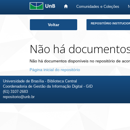
Comunidades e Coleções
Skip
REPOSITÓRIO INSTITUCIO
Voltar
navigation
Não há documento
Não há documentos disponíveis no repositório de acor
Página inicial do repositório
Universidade de Brasília - Biblioteca Central
Coordenadoria de Gestão da Informação Digital - GID
(61) 3107-2683
repositorio@unb.br