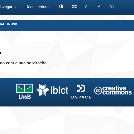
Navegar
Documentos
A-
A
A+
NAL DA UNB
s
do com a sua solicitação.