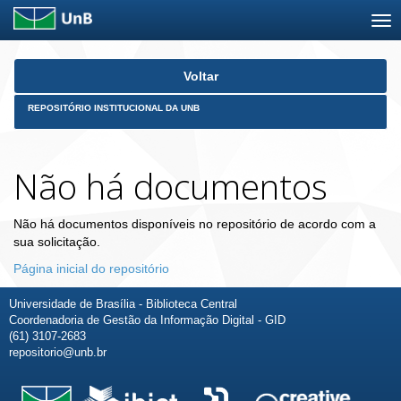
Skip
Voltar
navigation
REPOSITÓRIO INSTITUCIONAL DA UNB
Não há documentos
Não há documentos disponíveis no repositório de acordo com a
sua solicitação.
Página inicial do repositório
Universidade de Brasília - Biblioteca Central
Coordenadoria de Gestão da Informação Digital - GID
(61) 3107-2683
repositorio@unb.br