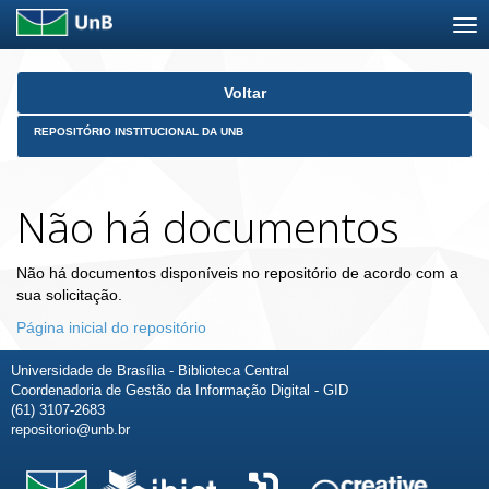
Skip
Voltar
navigation
REPOSITÓRIO INSTITUCIONAL DA UNB
Não há documentos
Não há documentos disponíveis no repositório de acordo com a
sua solicitação.
Página inicial do repositório
Universidade de Brasília - Biblioteca Central
Coordenadoria de Gestão da Informação Digital - GID
(61) 3107-2683
repositorio@unb.br