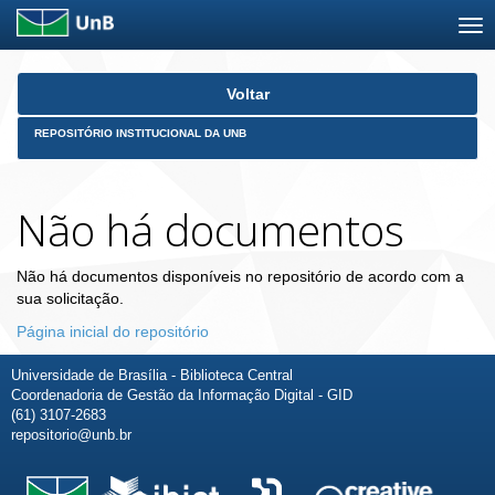
Skip
Voltar
navigation
REPOSITÓRIO INSTITUCIONAL DA UNB
Não há documentos
Não há documentos disponíveis no repositório de acordo com a
sua solicitação.
Página inicial do repositório
Universidade de Brasília - Biblioteca Central
Coordenadoria de Gestão da Informação Digital - GID
(61) 3107-2683
repositorio@unb.br