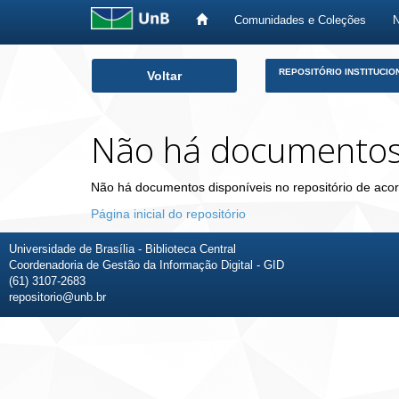
Comunidades e Coleções
Skip
REPOSITÓRIO INSTITUCIO
Voltar
navigation
Não há documento
Não há documentos disponíveis no repositório de acor
Página inicial do repositório
Universidade de Brasília - Biblioteca Central
Coordenadoria de Gestão da Informação Digital - GID
(61) 3107-2683
repositorio@unb.br