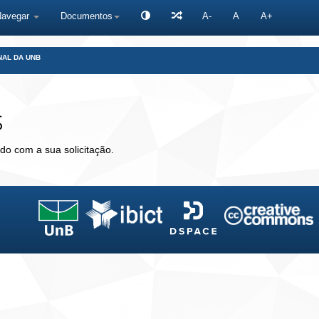
Navegar
Documentos
A-
A
A+
NAL DA UNB
s
do com a sua solicitação.