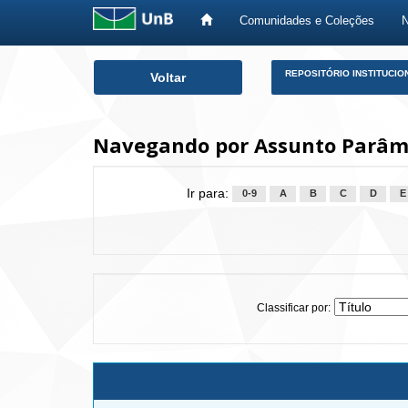
Comunidades e Coleções
Skip
REPOSITÓRIO INSTITUCIO
Voltar
navigation
Navegando por Assunto Parâm
Ir para:
0-9
A
B
C
D
E
Classificar por: