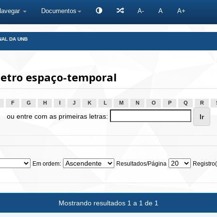
Navegar
Documentos
A-
A
A+
NAL DA UNB
etro espaço-temporal
F
G
H
I
J
K
L
M
N
O
P
Q
R
ou entre com as primeiras letras:
Em ordem:
Resultados/Página
Registro(
Mostrando resultados 1 a 1 de 1