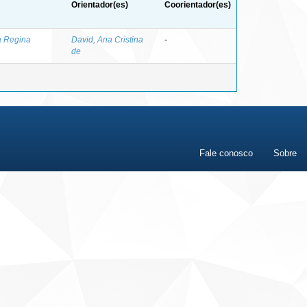
Orientador(es)
Coorientador(es)
a Regina
David, Ana Cristina
-
de
Fale conosco
Sobre