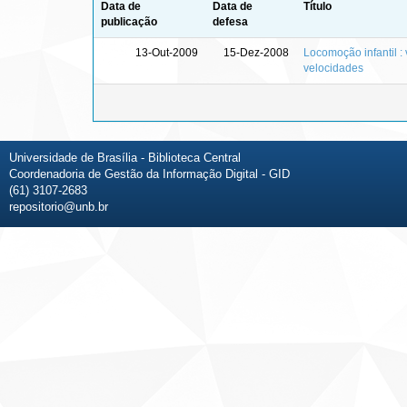
Data de
Data de
Título
publicação
defesa
13-Out-2009
15-Dez-2008
Locomoção infantil :
velocidades
Universidade de Brasília - Biblioteca Central
Coordenadoria de Gestão da Informação Digital - GID
(61) 3107-2683
repositorio@unb.br