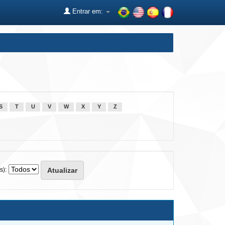
Entrar em:
S
T
U
V
W
X
Y
Z
s):