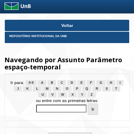
Skip
Voltar
navigation
REPOSITÓRIO INSTITUCIONAL DA UNB
Navegando por Assunto Parâmetro
espaço-temporal
Ir para:
0-9
A
B
C
D
E
F
G
H
I
J
K
L
M
N
O
P
Q
R
S
T
U
V
W
X
Y
Z
ou entre com as primeiras letras: