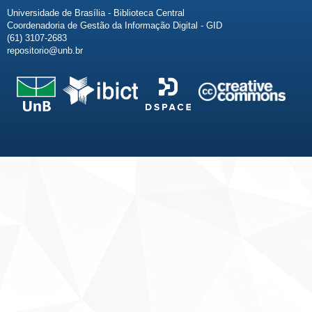
Universidade de Brasília - Biblioteca Central
Coordenadoria de Gestão da Informação Digital - GID
(61) 3107-2683
repositorio@unb.br
Fale conosco
Sobre