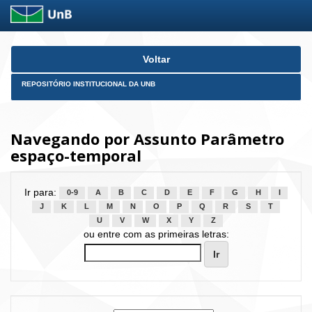
Skip
Voltar
navigation
REPOSITÓRIO INSTITUCIONAL DA UNB
Navegando por Assunto Parâmetro
espaço-temporal
Ir para:
0-9
A
B
C
D
E
F
G
H
I
J
K
L
M
N
O
P
Q
R
S
T
U
V
W
X
Y
Z
ou entre com as primeiras letras: