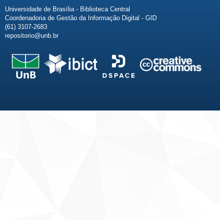
Universidade de Brasília - Biblioteca Central
Coordenadoria de Gestão da Informação Digital - GID
(61) 3107-2683
repositorio@unb.br
Fale conosco
Sobre