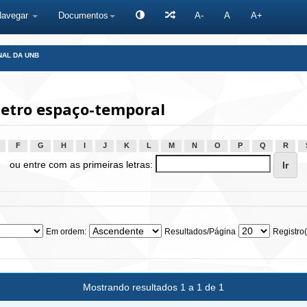
Navegar
Documentos
A-
A
A+
NAL DA UNB
etro espaço-temporal
F
G
H
I
J
K
L
M
N
O
P
Q
R
ou entre com as primeiras letras:
Em ordem:
Resultados/Página
Registro(
Mostrando resultados 1 a 1 de 1