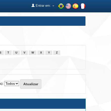
Entrar em:
S
T
U
V
W
X
Y
Z
s):