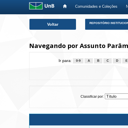
Comunidades e Coleções
Skip
REPOSITÓRIO INSTITUCIO
Voltar
navigation
Navegando por Assunto Parâm
Ir para:
0-9
A
B
C
D
E
Classificar por: