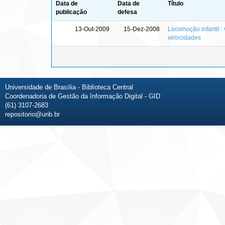
Data de
Data de
Título
publicação
defesa
13-Out-2009
15-Dez-2008
Locomoção infantil :
velocidades
Universidade de Brasília - Biblioteca Central
Coordenadoria de Gestão da Informação Digital - GID
(61) 3107-2683
repositorio@unb.br