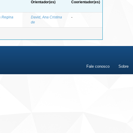
Orientador(es)
Coorientador(es)
a Regina
David, Ana Cristina
-
de
Fale conosco
Sobre