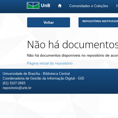
Comunidades e Coleções
Skip
REPOSITÓRIO INSTITUCIO
Voltar
navigation
Não há documento
Não há documentos disponíveis no repositório de acor
Página inicial do repositório
Universidade de Brasília - Biblioteca Central
Coordenadoria de Gestão da Informação Digital - GID
(61) 3107-2683
repositorio@unb.br