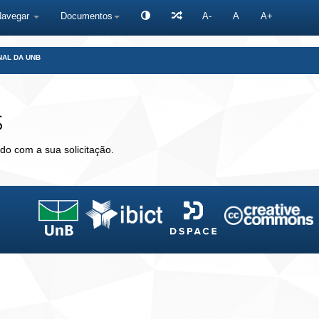
Navegar
Documentos
A-
A
A+
NAL DA UNB
s
do com a sua solicitação.