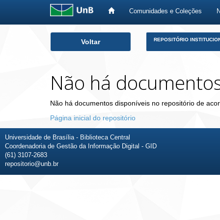
Comunidades e Coleções
Skip
REPOSITÓRIO INSTITUCIO
Voltar
navigation
Não há documento
Não há documentos disponíveis no repositório de acor
Página inicial do repositório
Universidade de Brasília - Biblioteca Central
Coordenadoria de Gestão da Informação Digital - GID
(61) 3107-2683
repositorio@unb.br