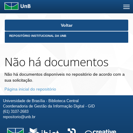
Skip
Voltar
navigation
REPOSITÓRIO INSTITUCIONAL DA UNB
Não há documentos
Não há documentos disponíveis no repositório de acordo com a
sua solicitação.
Página inicial do repositório
Universidade de Brasília - Biblioteca Central
Coordenadoria de Gestão da Informação Digital - GID
(61) 3107-2683
repositorio@unb.br