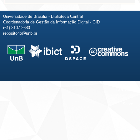
Universidade de Brasília - Biblioteca Central
Coordenadoria de Gestão da Informação Digital - GID
(61) 3107-2683
repositorio@unb.br
Fale conosco
Sobre