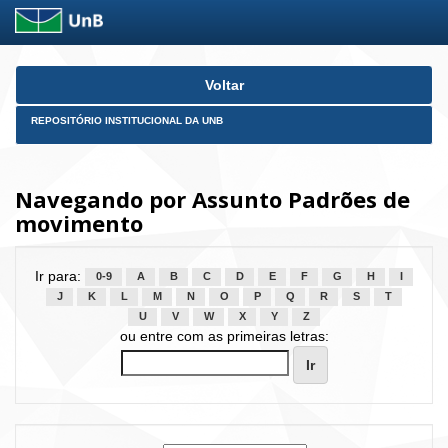
Skip
Voltar
navigation
REPOSITÓRIO INSTITUCIONAL DA UNB
Navegando por Assunto Padrões de
movimento
Ir para:
0-9
A
B
C
D
E
F
G
H
I
J
K
L
M
N
O
P
Q
R
S
T
U
V
W
X
Y
Z
ou entre com as primeiras letras: