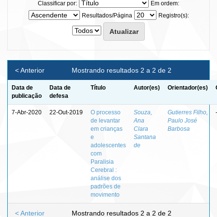
Classificar por:
Em ordem:
Resultados/Página
Registro(s):
< Anterior
Mostrando resultados 2 a 2 de 2
Data de
Data de
Título
Autor(es)
Orientador(es)
publicação
defesa
7-Abr-2020
22-Out-2019
O processo
Souza,
Gutierres Filho,
de levantar
Ana
Paulo José
em crianças
Clara
Barbosa
e
Santana
adolescentes
de
com
Paralisia
Cerebral :
análise dos
padrões de
movimento
< Anterior
Mostrando resultados 2 a 2 de 2