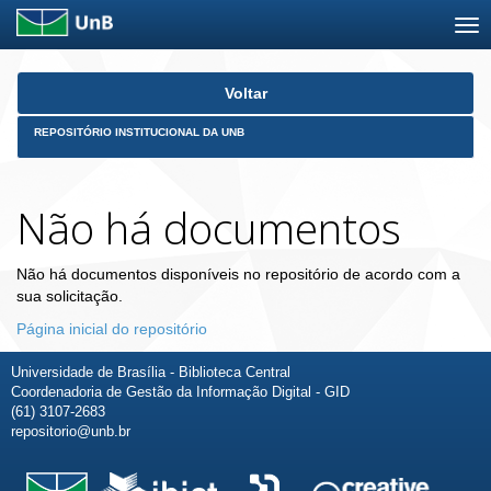
Skip
Voltar
navigation
REPOSITÓRIO INSTITUCIONAL DA UNB
Não há documentos
Não há documentos disponíveis no repositório de acordo com a
sua solicitação.
Página inicial do repositório
Universidade de Brasília - Biblioteca Central
Coordenadoria de Gestão da Informação Digital - GID
(61) 3107-2683
repositorio@unb.br