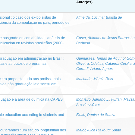
Autor(es)
sional : o caso dos ex-bolsistas de
Almeida, Lucimar Batista de
ciência da computação no país, período de
 posgrado en contabilidad : análisis de
Costa, Abimael de Jesus Barros
;
Lu
licación en revistas brasileñas (2000-
Barbosa
graduação em administração no Brasil :
Guimarães, Tomás de Aquino
;
Gome
as e atributos de programas
Oliveira
;
Odelius, Catarina Cecília
;
Corradi, Ariane Agnes
eiro proporcionado aos profissionais
Machado, Márcia Reis
s de pós-graduação lato sensu em
duação e a área de química na CAPES
Monteiro, Adriano L.
;
Furlan, Maysa
Anselmo Ziani
uate education according to students and
Fleith, Denise de Souza
doutorandos : um estudo longitudinal dos
Maior, Alice Plakoudi Souto