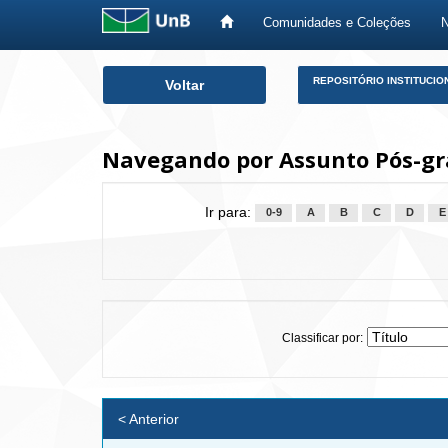
Comunidades e Coleções
Skip
REPOSITÓRIO INSTITUCIO
Voltar
navigation
Navegando por Assunto Pós-g
Ir para:
0-9
A
B
C
D
E
Classificar por:
< Anterior