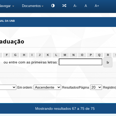
Navegar
Documentos
A-
A
A+
NAL DA UNB
raduação
F
G
H
I
J
K
L
M
N
O
P
Q
R
ou entre com as primeiras letras:
Em ordem:
Resultados/Página
Registro(
Mostrando resultados 67 a 75 de 75