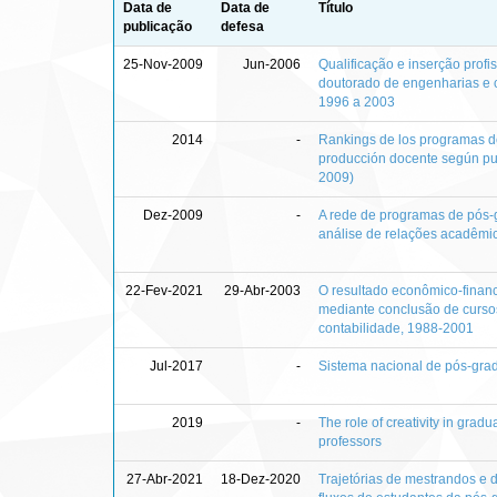
Data de
Data de
Título
publicação
defesa
25-Nov-2009
Jun-2006
Qualificação e inserção profis
doutorado de engenharias e 
1996 a 2003
2014
-
Rankings de los programas de
producción docente según pub
2009)
Dez-2009
-
A rede de programas de pós-
análise de relações acadêmic
22-Fev-2021
29-Abr-2003
O resultado econômico-financ
mediante conclusão de curso
contabilidade, 1988-2001
Jul-2017
-
Sistema nacional de pós-gra
2019
-
The role of creativity in grad
professors
27-Abr-2021
18-Dez-2020
Trajetórias de mestrandos e 