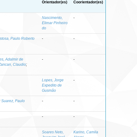
Orientador(es)
Coorientador(es)
Nascimento,
-
Elimar Pinheiro
do
stosa, Paulo Roberto
-
-
s, Adalmir de
-
-
Zancan, Claudio
;
Lopes, Jorge
-
Expedito de
Gusmão
;
Suarez, Paulo
-
-
-
-
Soares Neto,
Karino, Camila