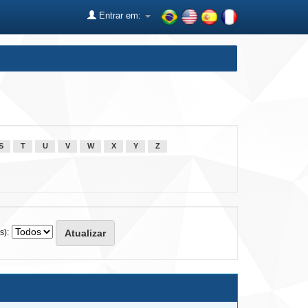
Entrar em:
S
T
U
V
W
X
Y
Z
s):