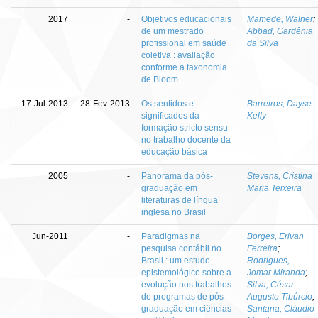
2017
-
Objetivos educacionais
Mamede, Walner
;
de um mestrado
Abbad, Gardênia
profissional em saúde
da Silva
coletiva : avaliação
conforme a taxonomia
de Bloom
17-Jul-2013
28-Fev-2013
Os sentidos e
Barreiros, Dayse
significados da
Kelly
formação stricto sensu
no trabalho docente da
educação básica
2005
-
Panorama da pós-
Stevens, Cristina
graduação em
Maria Teixeira
literaturas de língua
inglesa no Brasil
Jun-2011
-
Paradigmas na
Borges, Erivan
pesquisa contábil no
Ferreira
;
Brasil : um estudo
Rodrigues,
epistemológico sobre a
Jomar Miranda
;
evolução nos trabalhos
Silva, César
de programas de pós-
Augusto Tibúrcio
;
graduação em ciências
Santana, Cláudio