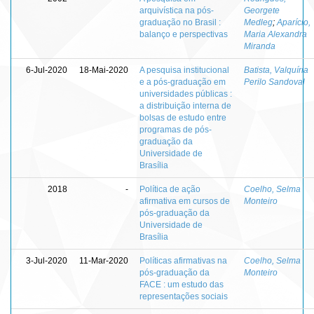
arquivística na pós-
Georgete
graduação no Brasil :
Medleg
;
Aparício,
balanço e perspectivas
Maria Alexandra
Miranda
6-Jul-2020
18-Mai-2020
A pesquisa institucional
Batista, Valquíria
e a pós-graduação em
Perilo Sandoval
universidades públicas :
a distribuição interna de
bolsas de estudo entre
programas de pós-
graduação da
Universidade de
Brasília
2018
-
Política de ação
Coelho, Selma
afirmativa em cursos de
Monteiro
pós-graduação da
Universidade de
Brasília
3-Jul-2020
11-Mar-2020
Políticas afirmativas na
Coelho, Selma
pós-graduação da
Monteiro
FACE : um estudo das
representações sociais