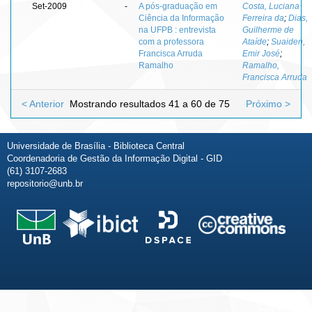
Set-2009
-
A pós-graduação em
Costa, Luciana
Ciência da Informação
Ferreira da
;
Dias,
na UFPB : entrevista
Guilherme de
com a professora
Ataíde
;
Suaiden,
Francisca Arruda
Emir José
;
Ramalho
Ramalho,
Francisca Arruda
< Anterior
Mostrando resultados 41 a 60 de 75
Próximo >
Universidade de Brasília - Biblioteca Central
Coordenadoria de Gestão da Informação Digital - GID
(61) 3107-2683
repositorio@unb.br
Fale conosco