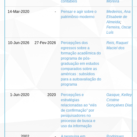
contábeis
Moreira
14-Mar-2020
-
Pensar e agir sobre o
Medeiros, Ana
patrimônio moderno
Elisabete de
Almeida
;
Ferreira, Oscar
Luís
10-Jun-2026
27-Fev-2026
Percepções dos
Reis, Raquel
egressos sobre a
Maciel dos
formação acadêmica do
programa de pós-
graduação em estudos
comparados sobre as
américas : subsídios
para a autoavaliação do
programa
1-Jun-2020
2020
Percepções e
Gasque, Kelley
estratégias
Cristine
relacionadas ao “viés
Gonçalves Dias
de confirmação” por
pesquisadores no
processo de busca e
uso da informação
2002
-
A pesquisa em
Rodrigues,