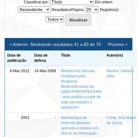
Classificar por:
Em ordem:
Resultados/Página
Registro(s):
< Anterior
Mostrando resultados 41 a 60 de 75
Próximo >
Data de
Data de
Título
Autor(es)
publicação
defesa
8-Mar-2012
24-Mar-2009
Mestres em ciências
Martins, Orleans
contábeis pelo
Silva
Programa
Multiinstitucional da
UNB/UFPB/UFPE/UFRN
: uma análise a partir de
suas percepções e
avaliações
2003
-
Metodologia de
Costa, Sely Maria
sistemas flexíveis
de Souza
aplicada a estudos em
cência da informação :