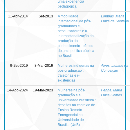
uma experiência
pedagógica
11-Abr-2014
Set-2013
A mobilidade
Lombas, Maria
internacional de pós-
Luiza de Santana
graduandos e
pesquisadores e a
internacionalização da
produção do
conhecimento : efeitos
de uma política pública
no Brasil
9-Set-2019
8-Mar-2019
Mulheres indígenas na
Alves, Lidiane da
pós-graduação :
Conceição
trajetórias e r-
existências
14-Ago-2024
19-Mai-2023
Mulheres na pós-
Penha, Maria
graduação e a
Luisa Gomes
universidade brasileira :
desafios no contexto de
Ensino Remoto
Emergencial na
Universidade de
Brasília (UnB)