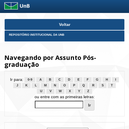
Skip
Voltar
navigation
REPOSITÓRIO INSTITUCIONAL DA UNB
Navegando por Assunto Pós-
graduação
Ir para:
0-9
A
B
C
D
E
F
G
H
I
J
K
L
M
N
O
P
Q
R
S
T
U
V
W
X
Y
Z
ou entre com as primeiras letras: