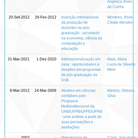
Angélica Alves
da Cunha
20-Set-2012
29-Fev-2012
Inserção internacional
Monteiro, Rose
da produção de
Cleide Mendes
docentes da pós-
graduação : um estudo
na economia, ciência da
computação e
educação
31-Mar-2021
1-Dez-2020
Internacionalização em
Mata, Maria
casa : oportunidades e
Luiza da Silveira
desafios em programas
Melo
de pós-graduação da
UnB
8-Mar-2012
24-Mar-2009
Mestres em ciências
Martins, Orleans
contábeis pelo
Silva
Programa
Multiinstitucional da
UNB/UFPB/UFPE/UFRN
: uma análise a partir de
suas percepções e
avaliações
2003
-
Metodologia de
Costa, Sely Maria