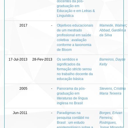
docentes da pós-
graduação em
Educação e em Letras &
Linguística
2017
-
Objetivos educacionais
Mamede, Walner
;
de um mestrado
Abbad, Gardênia
profissional em saúde
da Silva
coletiva : avaliação
conforme a taxonomia
de Bloom
17-Jul-2013
28-Fev-2013
Os sentidos e
Barreiros, Dayse
significados da
Kelly
formação stricto sensu
no trabalho docente da
educação básica
2005
-
Panorama da pós-
Stevens, Cristina
graduação em
Maria Teixeira
literaturas de língua
inglesa no Brasil
Jun-2011
-
Paradigmas na
Borges, Erivan
pesquisa contábil no
Ferreira
;
Brasil : um estudo
Rodrigues,
epistemológico sobre a
Jomar Miranda
;