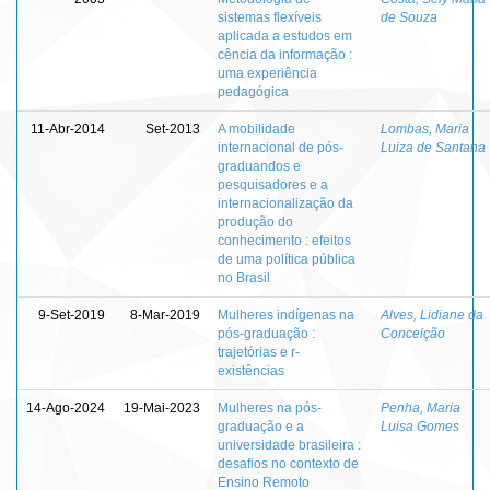
sistemas flexíveis
de Souza
aplicada a estudos em
cência da informação :
uma experiência
pedagógica
11-Abr-2014
Set-2013
A mobilidade
Lombas, Maria
internacional de pós-
Luiza de Santana
graduandos e
pesquisadores e a
internacionalização da
produção do
conhecimento : efeitos
de uma política pública
no Brasil
9-Set-2019
8-Mar-2019
Mulheres indígenas na
Alves, Lidiane da
pós-graduação :
Conceição
trajetórias e r-
existências
14-Ago-2024
19-Mai-2023
Mulheres na pós-
Penha, Maria
graduação e a
Luisa Gomes
universidade brasileira :
desafios no contexto de
Ensino Remoto