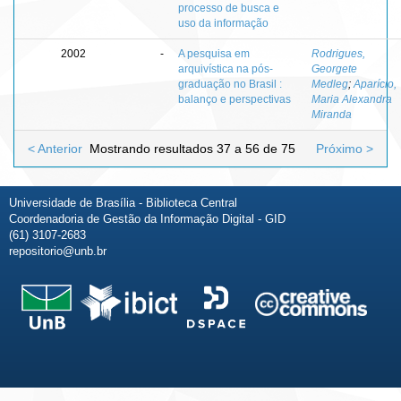
processo de busca e
uso da informação
2002
-
A pesquisa em
Rodrigues,
arquivística na pós-
Georgete
graduação no Brasil :
Medleg
;
Aparício,
balanço e perspectivas
Maria Alexandra
Miranda
< Anterior
Mostrando resultados 37 a 56 de 75
Próximo >
Universidade de Brasília - Biblioteca Central
Coordenadoria de Gestão da Informação Digital - GID
(61) 3107-2683
repositorio@unb.br