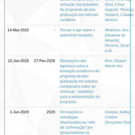
evolução nos trabalhos
Silva, César
de programas de pós-
Augusto Tibúrcio
;
graduação em ciências
Santana, Cláudio
contábeis
Moreira
14-Mar-2020
-
Pensar e agir sobre o
Medeiros, Ana
patrimônio moderno
Elisabete de
Almeida
;
Ferreira, Oscar
Luís
10-Jun-2026
27-Fev-2026
Percepções dos
Reis, Raquel
egressos sobre a
Maciel dos
formação acadêmica do
programa de pós-
graduação em estudos
comparados sobre as
américas : subsídios
para a autoavaliação do
programa
1-Jun-2020
2020
Percepções e
Gasque, Kelley
estratégias
Cristine
relacionadas ao “viés
Gonçalves Dias
de confirmação” por
pesquisadores no