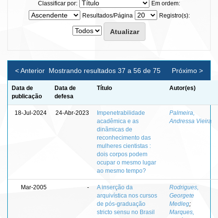
Classificar por:
Em ordem:
Resultados/Página
Registro(s):
< Anterior
Mostrando resultados 37 a 56 de 75
Próximo >
Data de
Data de
Título
Autor(es)
publicação
defesa
18-Jul-2024
24-Abr-2023
Impenetrabilidade
Palmeira,
acadêmica e as
Andressa Vieira
dinãmicas de
reconhecimento das
mulheres cientistas :
dois corpos podem
ocupar o mesmo lugar
ao mesmo tempo?
Mar-2005
-
A inserção da
Rodrigues,
arquivística nos cursos
Georgete
de pós-graduação
Medleg
;
stricto sensu no Brasil
Marques,