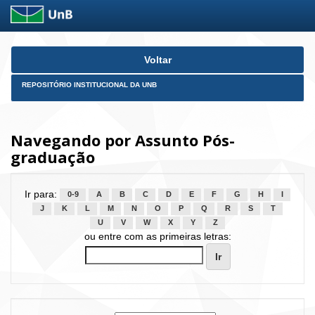
Skip
Voltar
navigation
REPOSITÓRIO INSTITUCIONAL DA UNB
Navegando por Assunto Pós-
graduação
Ir para:
0-9
A
B
C
D
E
F
G
H
I
J
K
L
M
N
O
P
Q
R
S
T
U
V
W
X
Y
Z
ou entre com as primeiras letras: