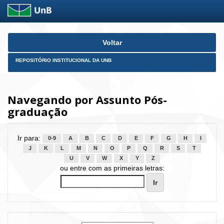
Skip
Voltar
navigation
REPOSITÓRIO INSTITUCIONAL DA UNB
Navegando por Assunto Pós-
graduação
Ir para:
0-9
A
B
C
D
E
F
G
H
I
J
K
L
M
N
O
P
Q
R
S
T
U
V
W
X
Y
Z
ou entre com as primeiras letras: