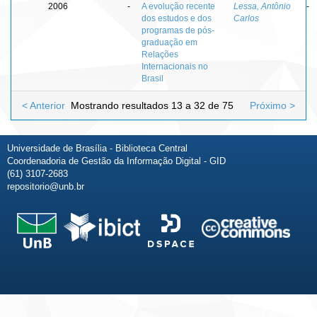
2006
-
A evolução recente
Lessa, Antônio
-
dos estudos e dos
Carlos
programas de pós-
graduação em
Relações
Internacionais no
Brasil
< Anterior
Mostrando resultados 13 a 32 de 75
Próximo >
Universidade de Brasília - Biblioteca Central
Coordenadoria de Gestão da Informação Digital - GID
(61) 3107-2683
repositorio@unb.br
Fale conosco