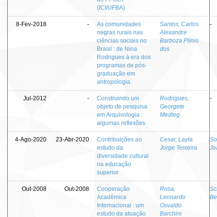
(ICI/UFBA)
8-Fev-2018
-
As comunidades
Santos, Carlos
-
negras rurais nas
Alexandre
ciências sociais no
Barboza Plínio
Brasil : de Nina
dos
Rodrigues à era dos
programas de pós-
graduação em
antropologia.
Jul-2012
-
Construindo um
Rodrigues,
-
objeto de pesquisa
Georgete
em Arquivologia :
Medleg
algumas reflexões
4-Ago-2020
23-Abr-2020
Contribuições ao
Cesar, Layla
So
estudo da
Jorge Teixeira
Jo
diversidade cultural
na educação
superior
Out-2008
Out-2008
Cooperação
Rosa,
Sc
Acadêmica
Leonardo
Be
Internacional : um
Osvaldo
estudo da atuação
Barchini