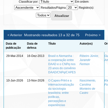
Classificar por:
Em ordem:
Resultados/Página
Registro(s):
< Anterior
Mostrando resultados 13 a 32 de 75
Próximo >
Data de
Data de
Título
Autor(es)
Or
publicação
defesa
29-Mai-2014
16-Dez-2013
Brasil e Alemanha :
Ribeiro Júnior,
Gu
a cooperação entre
Jurandir
Ar
DAAD e o CNPq nos
Fermon
23 anos do convênio
DAAD/CNPq/CAPES
10-Jun-2026
13-Nov-2026
O Capes-PrInt e a
Nascimento,
Kl
internacionalização
Carolina
Fo
da sociologia
Monteiro de
brasileira: entre
Castro
políticas,
percepções e
experiências