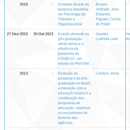
2010
-
O estado da arte da
Borges-
-
pesquisa brasileira
Andrade, Jairo
em Psicologia do
Eduardo
;
Trabalho e
Pagotto, Cecília
Organizacional
do Prado
27-Dez-2023
30-Out-2023
Evasão discente na
Guedes,
Va
pós-graduação
Ludmilla Leite
Al
stricto sensu e a
influência da
pandemia de
COVID-19 : um
estudo na FAV/UNB
2013
-
Evolução da
Castioni, Remi
-
pesquisa e da pós-
graduação no Brasil,
a interação com a
educação básica e a
contribuição dos
programas de
educação : repensar
os mecanismos de
fomento das
agências