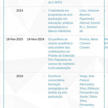
da CAPES
2014
-
Criatividade em
Lima, Vivianne
-
programas de pós-
Bezerra
graduação em
Figueiredo
;
educação: práticas
Alencar, Eunice
pedagógicas e
M. L. Soriano
fatores inibidores
de
18-Fev-2025
18-Nov-2024
Da periferia ao
Pereira, Maria
Re
mundo acadêmico:
Carreiro
Er
uma análise das
Chaves
Si
contribuições do
Projeto de Extensão
Pós-Populares ao
acesso de mulheres
à pós-graduação
2010
-
Docência
Veiga, Ilma
-
universitária:
Passos
formação
Alencastro
;
pedagógica no
Silva, Edileuza
âmbito da pós-
Fernandes da
;
graduação
Xavier, Odiva
Silva
;
Fernandes,