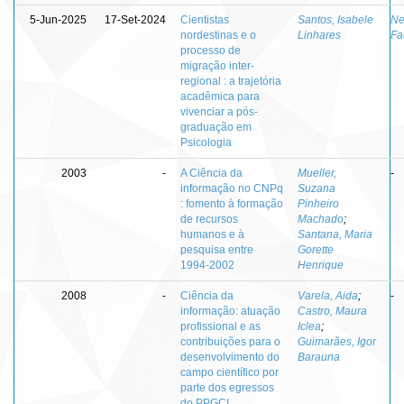
5-Jun-2025
17-Set-2024
Cientistas
Santos, Isabele
Ne
nordestinas e o
Linhares
Fa
processo de
migração inter-
regional : a trajetória
acadêmica para
vivenciar a pós-
graduação em
Psicologia
2003
-
A Ciência da
Mueller,
-
informação no CNPq
Suzana
: fomento à formação
Pinheiro
de recursos
Machado
;
humanos e à
Santana, Maria
pesquisa entre
Gorette
1994-2002
Henrique
2008
-
Ciência da
Varela, Aida
;
-
informação: atuação
Castro, Maura
profissional e as
Iclea
;
contribuições para o
Guimarães, Igor
desenvolvimento do
Barauna
campo científico por
parte dos egressos
do PPGCI