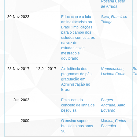
Rosana César
de Arruda
30-Nov-2023
-
Educação e a luta
Silva, Francisco
-
antinazifascista no
Thiago
Brasil: implicações
para o campo dos
estudos curriculares
na voz de
estudantes de
mestrado e
doutorado
28-Nov-2017
12-Jul-2017
A eficiência dos
Nepomuceno,
Ro
programas de pós-
Luciana Couto
Ca
graduação em
Administração no
Brasil
Jun-2003
-
Em busca do
Borges-
-
conceito de linha de
Andrade, Jairo
pesquisa
Eduardo
2000
-
O ensino superior
Martins, Carlos
-
brasileiro nos anos
Benedito
90