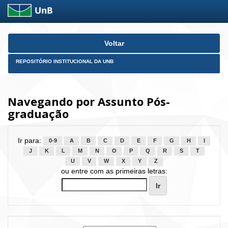
Skip
Voltar
navigation
REPOSITÓRIO INSTITUCIONAL DA UNB
Navegando por Assunto Pós-
graduação
Ir para:
0-9
A
B
C
D
E
F
G
H
I
J
K
L
M
N
O
P
Q
R
S
T
U
V
W
X
Y
Z
ou entre com as primeiras letras: