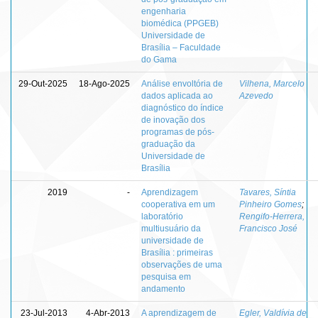
engenharia
biomédica (PPGEB)
Universidade de
Brasília – Faculdade
do Gama
29-Out-2025
18-Ago-2025
Análise envoltória de
Vilhena, Marcelo
dados aplicada ao
Azevedo
diagnóstico do índice
de inovação dos
programas de pós-
graduação da
Universidade de
Brasília
2019
-
Aprendizagem
Tavares, Síntia
cooperativa em um
Pinheiro Gomes
;
laboratório
Rengifo-Herrera,
multiusuário da
Francisco José
universidade de
Brasília : primeiras
observações de uma
pesquisa em
andamento
23-Jul-2013
4-Abr-2013
A aprendizagem de
Egler, Valdívia de