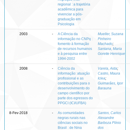
regional : a trajetória
acadêmica para
vivenciar a pós-
graduação em
Psicologia
2003
-
A Ciência da
Mueller, Suzana
informação no CNPq :
Pinheiro
fomento à formação
Machado
;
de recursos humanos
Santana, Maria
e à pesquisa entre
Gorette Henrique
1994-2002
2008
-
Ciência da
Varela, Aida
;
informação: atuação
Castro, Maura
profissional e as
Iclea
;
contribuições para o
Guimarães, Igor
desenvolvimento do
Barauna
campo científico por
parte dos egressos do
PPGCI (ICI/UFBA)
8-Fev-2018
-
As comunidades
Santos, Carlos
negras rurais nas
Alexandre
ciências sociais no
Barboza Plínio
Brasil : de Nina
dos