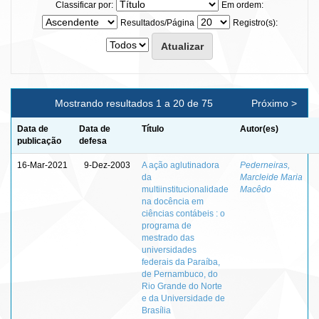
Classificar por:
Em ordem:
Resultados/Página
Registro(s):
Mostrando resultados 1 a 20 de 75
Próximo >
Data de
Data de
Título
Autor(es)
publicação
defesa
16-Mar-2021
9-Dez-2003
A ação aglutinadora
Pederneiras,
da
Marcleide Maria
multiinstitucionalidade
Macêdo
na docência em
ciências contábeis : o
programa de
mestrado das
universidades
federais da Paraíba,
de Pernambuco, do
Rio Grande do Norte
e da Universidade de
Brasília