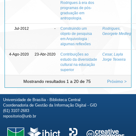
Rodrigues à era dos
programas de pós-
graduação em
antropologia.
Jul-2012
-
Construindo um
Rodrigues,
objeto de pesquisa
Georgete Medleg
em Arquivologia :
algumas reflexões
4-Ago-2020
23-Abr-2020
Contribuições ao
Cesar, Layla
estudo da diversidade
Jorge Teixeira
cultural na educação
superior
Mostrando resultados 1 a 20 de 75
Próximo >
Universidade de Brasília - Biblioteca Central
Coordenadoria de Gestão da Informação Digital - GID
(61) 3107-2683
repositorio@unb.br