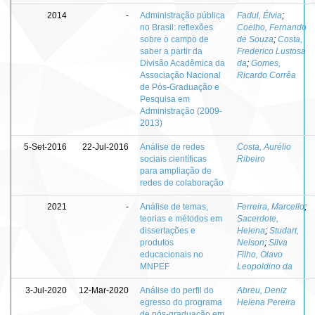
2014
-
Administração pública
Fadul, Élvia
;
no Brasil: reflexões
Coelho, Fernando
sobre o campo de
de Souza
;
Costa,
saber a partir da
Frederico Lustosa
Divisão Acadêmica da
da
;
Gomes,
Associação Nacional
Ricardo Corrêa
de Pós-Graduação e
Pesquisa em
Administração (2009-
2013)
5-Set-2016
22-Jul-2016
Análise de redes
Costa, Aurélio
sociais científicas
Ribeiro
para ampliação de
redes de colaboração
2021
-
Análise de temas,
Ferreira, Marcello
;
teorias e métodos em
Sacerdote,
dissertações e
Helena
;
Studart,
produtos
Nelson
;
Silva
educacionais no
Filho, Olavo
MNPEF
Leopoldino da
3-Jul-2020
12-Mar-2020
Análise do perfil do
Abreu, Deniz
egresso do programa
Helena Pereira
de pós-graduação em