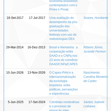
economia brasileiros
contemplados com o
Proex e Proap
16-Set-2017
17-Jul-2017
Uma avaliação do
Soares, Humberto
desempenho da pós-
graduação das
universidades
federais com uso de
metodologias DEA
29-Mai-2014
16-Dez-2013
Brasil e Alemanha : a
Ribeiro Júnior,
cooperação entre
Jurandir Fermon
DAAD e o CNPq nos
23 anos do convênio
DAAD/CNPq/CAPES
10-Jun-2026
13-Nov-2026
O Capes-PrInt e a
Nascimento,
internacionalização
Carolina Monteiro
da sociologia
de Castro
brasileira: entre
políticas, percepções
e experiências
5-Jun-2025
17-Set-2024
Cientistas nordestinas
Santos, Isabele
e o processo de
Linhares
migração inter-