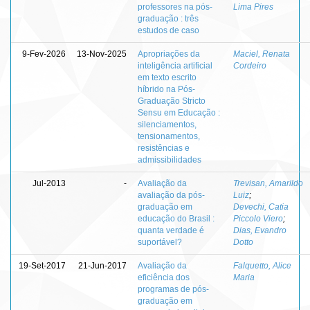
professores na pós-
Lima Pires
graduação : três
estudos de caso
9-Fev-2026
13-Nov-2025
Apropriações da
Maciel, Renata
inteligência artificial
Cordeiro
em texto escrito
híbrido na Pós-
Graduação Stricto
Sensu em Educação :
silenciamentos,
tensionamentos,
resistências e
admissibilidades
Jul-2013
-
Avaliação da
Trevisan, Amarildo
avaliação da pós-
Luiz
;
graduação em
Devechi, Catia
educação do Brasil :
Piccolo Viero
;
quanta verdade é
Dias, Evandro
suportável?
Dotto
19-Set-2017
21-Jun-2017
Avaliação da
Falquetto, Alice
eficiência dos
Maria
programas de pós-
graduação em