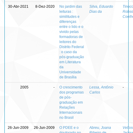
30-Abr-2021
8-Dez-2020
No jardim das
Silva, Eduardo
Tinoco
leituras :
Dias da
Robs
similitudes e
Coelh
diferenças
entre o lido e o
vivido pelas
formadoras de
leitores do
Distrito Federal
: o caso da
pós-graduação
em Literatura
da
Universidade
de Brasília
2005
-
O crescimento
Lessa, Antônio
-
dos programas
Carlos
de pós-
graduação em
Relações
Internacionais
no Brasil
26-Jun-2009
26-Jun-2009
O PDEE e o
Abreu, Joana
Vellos
doutorado no
Ribeiro de
Jacqu