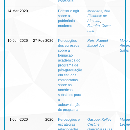
contábeis
14-Mar-2020
-
Pensar e agir
Medeiros, Ana
-
sobre o
Elisabete de
patrimônio
Almeida
;
moderno
Ferreira, Oscar
Luís
10-Jun-2026
27-Fev-2026
Percepções
Reis, Raquel
Melo,
dos egressos
Maciel dos
Almei
sobre a
Sales
formação
acadêmica do
programa de
pós-graduação
em estudos
comparados
sobre as
américas :
subsídios para
a
autoavaliação
do programa
1-Jun-2020
2020
Percepções e
Gasque, Kelley
Marqu
estratégias
Cristine
Leone
relacionadas
Gonçalves Dias