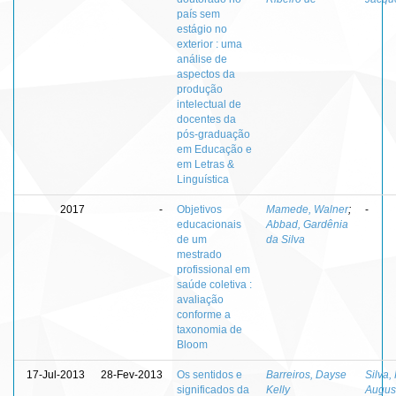
país sem
estágio no
exterior : uma
análise de
aspectos da
produção
intelectual de
docentes da
pós-graduação
em Educação e
em Letras &
Linguística
2017
-
Objetivos
Mamede, Walner
;
-
educacionais
Abbad, Gardênia
de um
da Silva
mestrado
profissional em
saúde coletiva :
avaliação
conforme a
taxonomia de
Bloom
17-Jul-2013
28-Fev-2013
Os sentidos e
Barreiros, Dayse
Silva,
significados da
Kelly
Augus