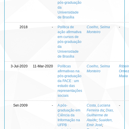
pós-graduação
da
Universidade
de Brasília
2018
-
Política de
Coelho, Selma
-
ação afirmativa
Monteiro
em cursos de
pós-graduação
da
Universidade
de Brasília
3-Jul-2020
11-Mar-2020
Políticas
Coelho, Selma
Ribeir
afirmativas na
Monteiro
Ormez
pós-graduação
Maria
da FACE : um
estudo das
representações
sociais
Set-2009
-
A pós-
Costa, Luciana
-
graduação em
Ferreira da
;
Dias,
Ciência da
Guilherme de
Informação na
Ataíde
;
Suaiden,
UFPB :
Emir José
;