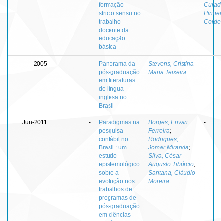
formação
Curad
stricto sensu no
Pinhei
trabalho
Corde
docente da
educação
básica
2005
-
Panorama da
Stevens, Cristina
-
pós-graduação
Maria Teixeira
em literaturas
de língua
inglesa no
Brasil
Jun-2011
-
Paradigmas na
Borges, Erivan
-
pesquisa
Ferreira
;
contábil no
Rodrigues,
Brasil : um
Jomar Miranda
;
estudo
Silva, César
epistemológico
Augusto Tibúrcio
;
sobre a
Santana, Cláudio
evolução nos
Moreira
trabalhos de
programas de
pós-graduação
em ciências