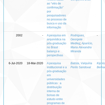
ao “viés de
confirmação”
por
pesquisadores
no processo de
busca e uso da
informação
2002
-
A pesquisa em
Rodrigues,
-
arquivística na
Georgete
pós-graduação
Medleg
;
Aparício,
no Brasil :
Maria Alexandra
balanço e
Miranda
perspectivas
6-Jul-2020
18-Mai-2020
A pesquisa
Batista, Valquíria
Kipnis
institucional e a
Perilo Sandoval
Berna
pós-graduação
em
universidades
públicas : a
distribuição
interna de
bolsas de
estudo entre
programas de