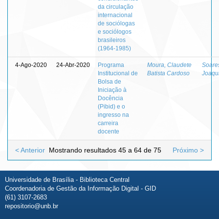
da circulação
internacional
de sociólogas
e sociólogos
brasileiros
(1964-1985)
4-Ago-2020
24-Abr-2020
Programa
Moura, Claudete
Soare
Institucional de
Batista Cardoso
Joaqu
Bolsa de
Iniciação à
Docência
(Pibid) e o
ingresso na
carreira
docente
< Anterior
Mostrando resultados 45 a 64 de 75
Próximo >
Universidade de Brasília - Biblioteca Central
Coordenadoria de Gestão da Informação Digital - GID
(61) 3107-2683
repositorio@unb.br