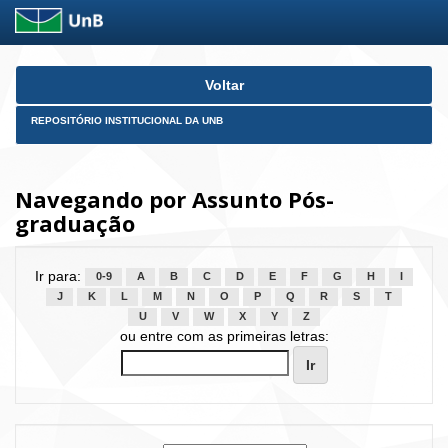
Skip
Voltar
navigation
REPOSITÓRIO INSTITUCIONAL DA UNB
Navegando por Assunto Pós-
graduação
Ir para:
0-9
A
B
C
D
E
F
G
H
I
J
K
L
M
N
O
P
Q
R
S
T
U
V
W
X
Y
Z
ou entre com as primeiras letras: