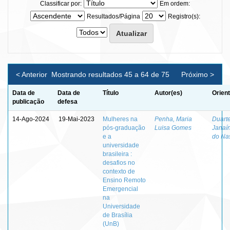
Classificar por:
Em ordem:
Resultados/Página
Registro(s):
< Anterior
Mostrando resultados 45 a 64 de 75
Próximo >
Data de
Data de
Título
Autor(es)
Orien
publicação
defesa
14-Ago-2024
19-Mai-2023
Mulheres na
Penha, Maria
Duarte
pós-graduação
Luisa Gomes
Janaí
e a
do Na
universidade
brasileira :
desafios no
contexto de
Ensino Remoto
Emergencial
na
Universidade
de Brasília
(UnB)