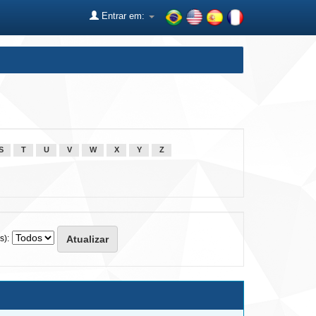
Entrar em:
S
T
U
V
W
X
Y
Z
s):