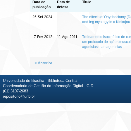
Data de
Data de
Título
publicação
defesa
26-Set-2024
-
The effects of Onychectomy (D
and leg myology in a Kinkajou 
7-Fev-2012
11-Ago-2011
Treinamento isocinético de cur
um protocolo de ações muscula
agonistas e antagonistas
< Anterior
Universidade de Brasília - Biblioteca Central
Coordenadoria de Gestão da Informação Digital - GID
(61) 3107-2683
repositorio@unb.br