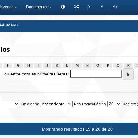
Navegar
Documentos
A-
A
A+
NAL DA UNB
los
F
G
H
I
J
K
L
M
N
O
P
Q
R
ou entre com as primeiras letras:
Em ordem:
Resultados/Página
Registro(
Mostrando resultados 19 a 20 de 20