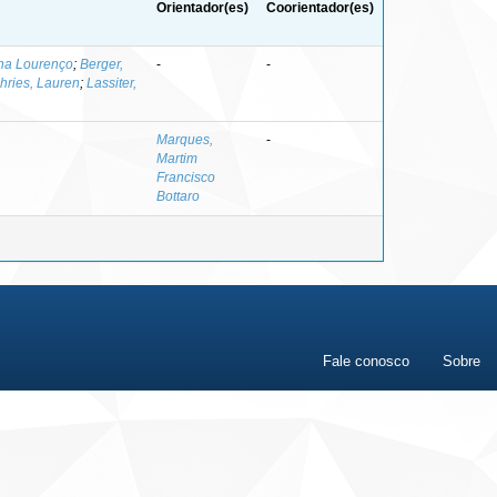
Orientador(es)
Coorientador(es)
ina Lourenço
;
Berger,
-
-
ries, Lauren
;
Lassiter,
Marques,
-
Martim
Francisco
Bottaro
Fale conosco
Sobre