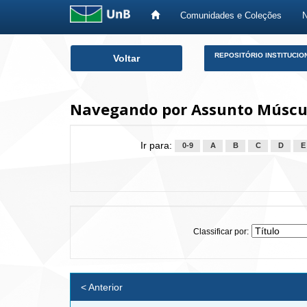
Comunidades e Coleções
Skip
REPOSITÓRIO INSTITUCIO
Voltar
navigation
Navegando por Assunto Múscu
Ir para:
0-9
A
B
C
D
E
Classificar por:
< Anterior