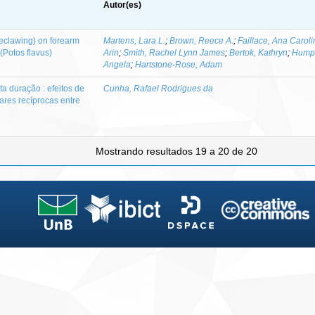
Autor(es)
eclawing) on forearm
Martens, Lara L.
;
Brown, Reece A.
;
Faillace, Ana Carol
(Potos flavus)
Arin
;
Smith, Rachel Lynn James
;
Bertok, Kathryn
;
Humph
Angela
;
Hartstone-Rose, Adam
ta duração : efeitos de
Cunha, Rafael Rodrigues da
res recíprocas entre
Mostrando resultados 19 a 20 de 20