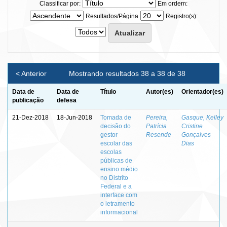
Classificar por:
Em ordem:
Resultados/Página
Registro(s):
< Anterior
Mostrando resultados 38 a 38 de 38
Data de
Data de
Título
Autor(es)
Orientador(es)
publicação
defesa
21-Dez-2018
18-Jun-2018
Tomada de
Pereira,
Gasque, Kelley
decisão do
Patrícia
Cristine
gestor
Resende
Gonçalves
escolar das
Dias
escolas
públicas de
ensino médio
no Distrito
Federal e a
interface com
o letramento
informacional