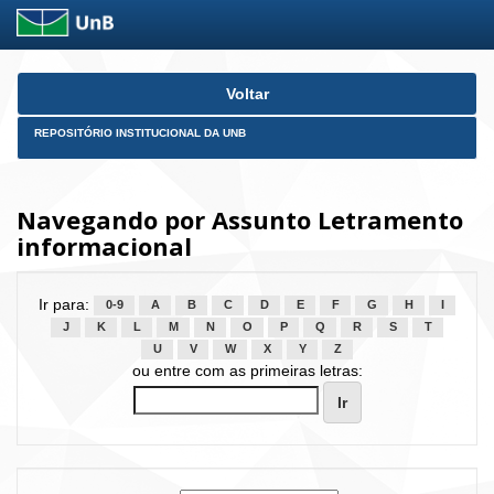
Skip
Voltar
navigation
REPOSITÓRIO INSTITUCIONAL DA UNB
Navegando por Assunto Letramento
informacional
Ir para:
0-9
A
B
C
D
E
F
G
H
I
J
K
L
M
N
O
P
Q
R
S
T
U
V
W
X
Y
Z
ou entre com as primeiras letras: