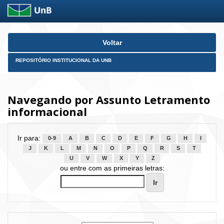
Skip
Voltar
navigation
REPOSITÓRIO INSTITUCIONAL DA UNB
Navegando por Assunto Letramento
informacional
Ir para:
0-9
A
B
C
D
E
F
G
H
I
J
K
L
M
N
O
P
Q
R
S
T
U
V
W
X
Y
Z
ou entre com as primeiras letras: