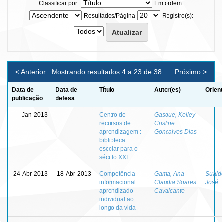
Classificar por:
Em ordem:
Resultados/Página
Registro(s):
< Anterior
Mostrando resultados 4 a 23 de 38
Próximo >
Data de
Data de
Título
Autor(es)
Orien
publicação
defesa
Jan-2013
-
Centro de
Gasque, Kelley
-
recursos de
Cristine
aprendizagem :
Gonçalves Dias
biblioteca
escolar para o
século XXI
24-Abr-2013
18-Abr-2013
Competência
Gama, Ana
Suaid
informacional :
Claudia Soares
José
aprendizado
Cavalcante
individual ao
longo da vida