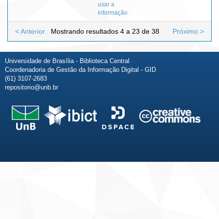
usar a
informação
< Anterior
Mostrando resultados 4 a 23 de 38
Próximo >
Universidade de Brasília - Biblioteca Central
Coordenadoria de Gestão da Informação Digital - GID
(61) 3107-2683
repositorio@unb.br
Fale conosco
Sobre