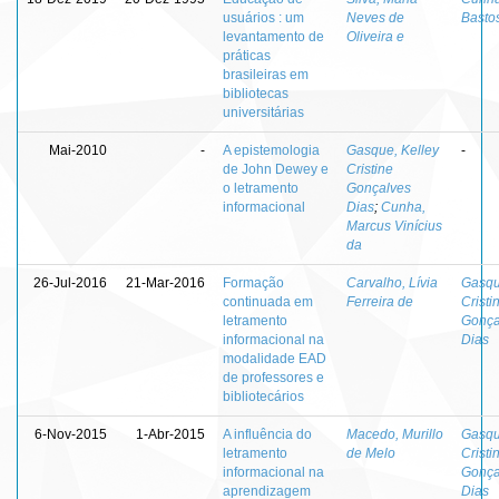
usuários : um
Neves de
Basto
levantamento de
Oliveira e
práticas
brasileiras em
bibliotecas
universitárias
Mai-2010
-
A epistemologia
Gasque, Kelley
-
de John Dewey e
Cristine
o letramento
Gonçalves
informacional
Dias
;
Cunha,
Marcus Vinícius
da
26-Jul-2016
21-Mar-2016
Formação
Carvalho, Lívia
Gasqu
continuada em
Ferreira de
Cristi
letramento
Gonça
informacional na
Dias
modalidade EAD
de professores e
bibliotecários
6-Nov-2015
1-Abr-2015
A influência do
Macedo, Murillo
Gasqu
letramento
de Melo
Cristi
informacional na
Gonça
aprendizagem
Dias