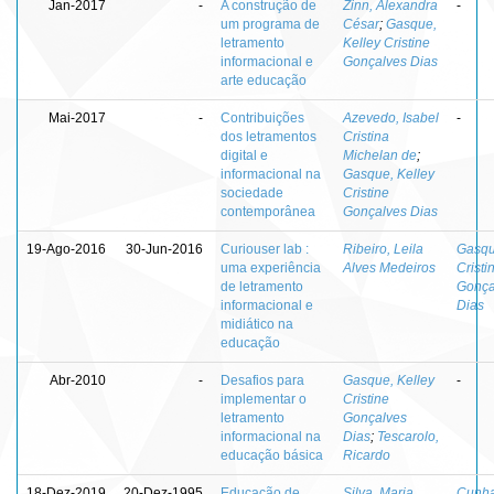
Jan-2017
-
A construção de
Zinn, Alexandra
-
um programa de
César
;
Gasque,
letramento
Kelley Cristine
informacional e
Gonçalves Dias
arte educação
Mai-2017
-
Contribuições
Azevedo, Isabel
-
dos letramentos
Cristina
digital e
Michelan de
;
informacional na
Gasque, Kelley
sociedade
Cristine
contemporânea
Gonçalves Dias
19-Ago-2016
30-Jun-2016
Curiouser lab :
Ribeiro, Leila
Gasqu
uma experiência
Alves Medeiros
Cristi
de letramento
Gonça
informacional e
Dias
midiático na
educação
Abr-2010
-
Desafios para
Gasque, Kelley
-
implementar o
Cristine
letramento
Gonçalves
informacional na
Dias
;
Tescarolo,
educação básica
Ricardo
18-Dez-2019
20-Dez-1995
Educação de
Silva, Maria
Cunha