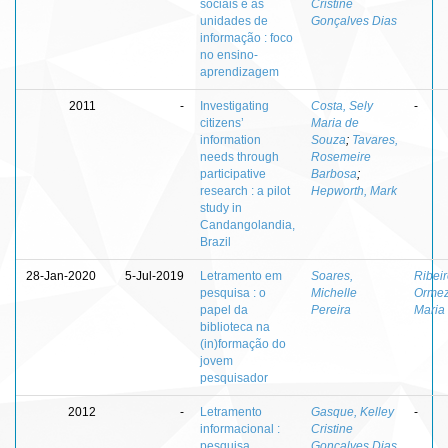
sociais e as
Cristine
unidades de
Gonçalves Dias
informação : foco
no ensino-
aprendizagem
2011
-
Investigating
Costa, Sely
-
citizens’
Maria de
information
Souza
;
Tavares,
needs through
Rosemeire
participative
Barbosa
;
research : a pilot
Hepworth, Mark
study in
Candangolandia,
Brazil
28-Jan-2020
5-Jul-2019
Letramento em
Soares,
Ribeir
pesquisa : o
Michelle
Ormez
papel da
Pereira
Maria
biblioteca na
(in)formação do
jovem
pesquisador
2012
-
Letramento
Gasque, Kelley
-
informacional :
Cristine
pesquisa,
Gonçalves Dias