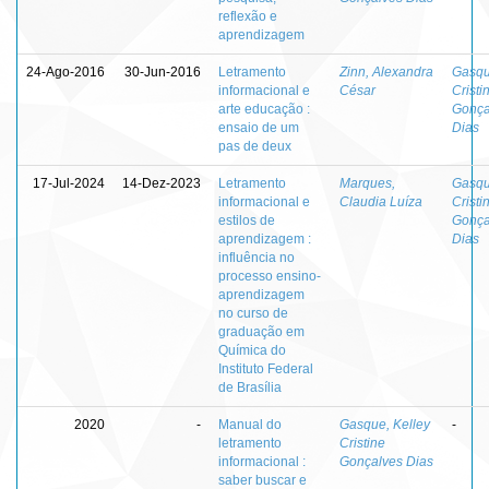
reflexão e
aprendizagem
24-Ago-2016
30-Jun-2016
Letramento
Zinn, Alexandra
Gasqu
informacional e
César
Cristi
arte educação :
Gonça
ensaio de um
Dias
pas de deux
17-Jul-2024
14-Dez-2023
Letramento
Marques,
Gasqu
informacional e
Claudia Luíza
Cristi
estilos de
Gonça
aprendizagem :
Dias
influência no
processo ensino-
aprendizagem
no curso de
graduação em
Química do
Instituto Federal
de Brasília
2020
-
Manual do
Gasque, Kelley
-
letramento
Cristine
informacional :
Gonçalves Dias
saber buscar e