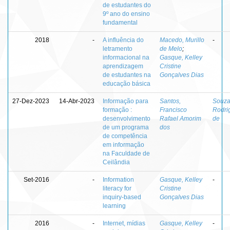
de estudantes do
9º ano do ensino
fundamental
2018
-
A influência do
Macedo, Murillo
-
letramento
de Melo
;
informacional na
Gasque, Kelley
aprendizagem
Cristine
de estudantes na
Gonçalves Dias
educação básica
27-Dez-2023
14-Abr-2023
Informação para
Santos,
Souza
formação :
Francisco
Rodri
desenvolvimento
Rafael Amorim
de
de um programa
dos
de competência
em informação
na Faculdade de
Ceilândia
Set-2016
-
Information
Gasque, Kelley
-
literacy for
Cristine
inquiry-based
Gonçalves Dias
learning
2016
-
Internet, mídias
Gasque, Kelley
-